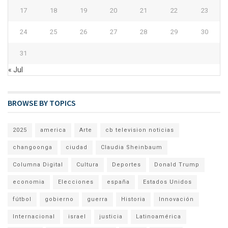
17
18
19
20
21
22
23
24
25
26
27
28
29
30
31
« Jul
BROWSE BY TOPICS
2025
america
Arte
cb television noticias
changoonga
ciudad
Claudia Sheinbaum
Columna Digital
Cultura
Deportes
Donald Trump
economia
Elecciones
españa
Estados Unidos
fútbol
gobierno
guerra
Historia
Innovación
Internacional
israel
justicia
Latinoamérica