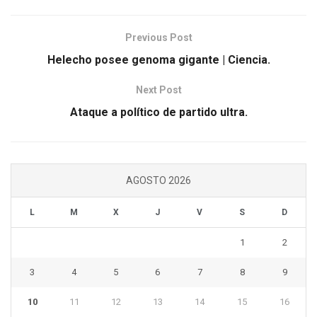
Previous Post
Helecho posee genoma gigante | Ciencia.
Next Post
Ataque a político de partido ultra.
AGOSTO 2026
L
M
X
J
V
S
D
1
2
3
4
5
6
7
8
9
10
11
12
13
14
15
16