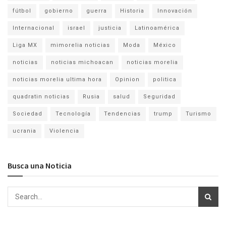
fútbol
gobierno
guerra
Historia
Innovación
Internacional
israel
justicia
Latinoamérica
Liga MX
mimorelia noticias
Moda
México
noticias
noticias michoacan
noticias morelia
noticias morelia ultima hora
Opinion
politica
quadratin noticias
Rusia
salud
Seguridad
Sociedad
Tecnología
Tendencias
trump
Turismo
ucrania
Violencia
Busca una Noticia