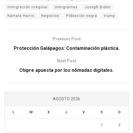
inmigración irregular
Inmigrantes
Joseph Biden
Kamala Harris
Negocios
Población negra
trump
Previous Post
Protección Galápagos: Contaminación plástica.
Next Post
Chipre apuesta por los nómadas digitales.
AGOSTO 2026
L
M
X
J
V
S
D
1
2