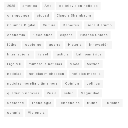
2025
america
Arte
cb television noticias
changoonga
ciudad
Claudia Sheinbaum
Columna Digital
Cultura
Deportes
Donald Trump
economia
Elecciones
españa
Estados Unidos
fútbol
gobierno
guerra
Historia
Innovación
Internacional
israel
justicia
Latinoamérica
Liga MX
mimorelia noticias
Moda
México
noticias
noticias michoacan
noticias morelia
noticias morelia ultima hora
Opinion
politica
quadratin noticias
Rusia
salud
Seguridad
Sociedad
Tecnología
Tendencias
trump
Turismo
ucrania
Violencia