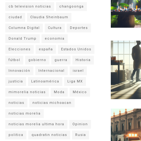
cb television noticias
changoonga
ciudad
Claudia Sheinbaum
Columna Digital
Cultura
Deportes
Donald Trump
economia
Elecciones
españa
Estados Unidos
fútbol
gobierno
guerra
Historia
Innovación
Internacional
israel
justicia
Latinoamérica
Liga MX
mimorelia noticias
Moda
México
noticias
noticias michoacan
noticias morelia
noticias morelia ultima hora
Opinion
politica
quadratin noticias
Rusia