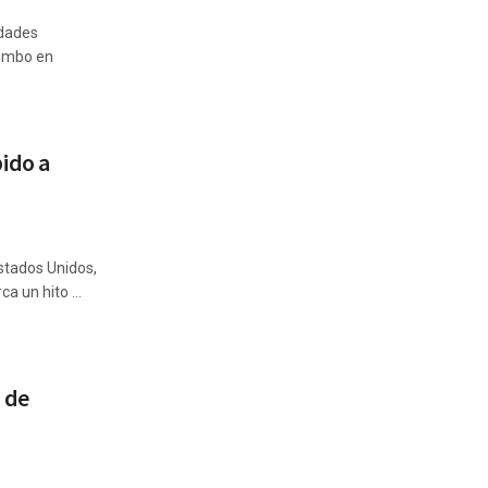
edades
umbo en
ido a
Estados Unidos,
 un hito ...
 de