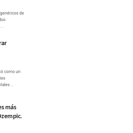
 genéricos de
bio
..
rar
acó como un
tes
ales ...
es más
Ozempic.