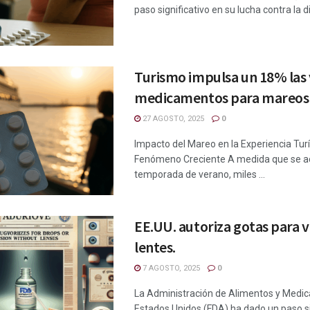
paso significativo en su lucha contra la di
Turismo impulsa un 18% las
medicamentos para mareos
27 AGOSTO, 2025
0
Impacto del Mareo en la Experiencia Turí
Fenómeno Creciente A medida que se ac
temporada de verano, miles ...
EE.UU. autoriza gotas para vi
lentes.
7 AGOSTO, 2025
0
La Administración de Alimentos y Medi
Estados Unidos (FDA) ha dado un paso si