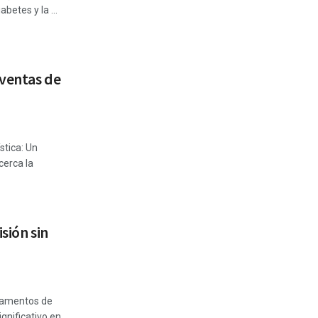
abetes y la ...
 ventas de
stica: Un
erca la
sión sin
camentos de
gnificativo en