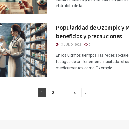
el ámbito de la ...
Popularidad de Ozempic y M
beneficios y precauciones
13 JULIO, 2025
0
En los últimos tiempos, las redes sociale
testigos de un fenómeno inusitado: el u
medicamentos como Ozempic ...
1
2
…
4