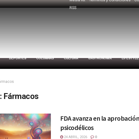
RSS
DEPORTES
COLUMNAS
CULTURA
GASTRONOMÍA
LIFESTYLE
ármacos
:
Fármacos
FDA avanza en la aprobación
psicodélicos
24 ABRIL, 2026
0