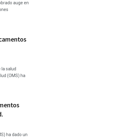
cobrado auge en
iones
icamentos
 la salud
Salud (OMS) ha
amentos
d.
MS) ha dado un