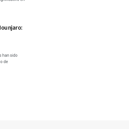
ounjaro:
s han sido
so de