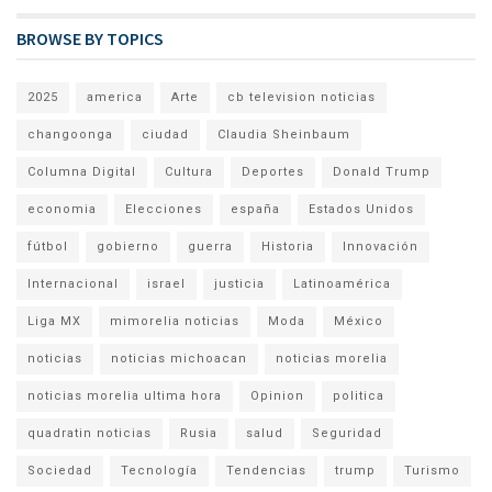
BROWSE BY TOPICS
2025
america
Arte
cb television noticias
changoonga
ciudad
Claudia Sheinbaum
Columna Digital
Cultura
Deportes
Donald Trump
economia
Elecciones
españa
Estados Unidos
fútbol
gobierno
guerra
Historia
Innovación
Internacional
israel
justicia
Latinoamérica
Liga MX
mimorelia noticias
Moda
México
noticias
noticias michoacan
noticias morelia
noticias morelia ultima hora
Opinion
politica
quadratin noticias
Rusia
salud
Seguridad
Sociedad
Tecnología
Tendencias
trump
Turismo