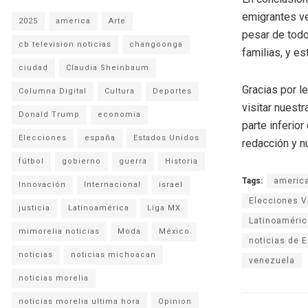
emigrantes ve
2025
america
Arte
pesar de todo
cb television noticias
changoonga
familias, y e
ciudad
Claudia Sheinbaum
Gracias por l
Columna Digital
Cultura
Deportes
visitar nuestr
Donald Trump
economia
parte inferio
Elecciones
españa
Estados Unidos
redacción y n
fútbol
gobierno
guerra
Historia
Tags:
americ
Innovación
Internacional
israel
Elecciones 
justicia
Latinoamérica
Liga MX
Latinoaméric
mimorelia noticias
Moda
México
noticias de 
noticias
noticias michoacan
venezuela
noticias morelia
noticias morelia ultima hora
Opinion