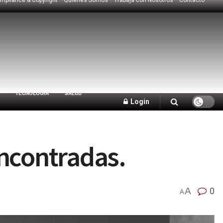
TECNOLOGÍA
SALUD
Login
encontradas.
A
0
A