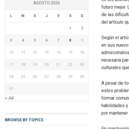
AGOSTO 2026
futuro mejor.
de las dificu
L
M
X
J
V
S
D
del artículo 
1
2
Según el artí
3
4
5
6
7
8
9
en sus nuevos
administrativ
10
11
12
13
14
15
16
necesaria par
17
18
19
20
21
22
23
culturales qu
24
25
26
27
28
29
30
A pesar de to
31
estos problem
formar comuni
« Jul
habilidades y
por mantener s
BROWSE BY TOPICS
En conclusión,