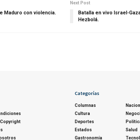
Next Post
de Maduro con violencia.
Batalla en vivo Israel-Ga
Hezbolá.
Categorías
Columnas
Nacion
ondiciones
Cultura
Negoc
Copyright
Deportes
Polític
os
Estados
Salud
osotros
Gastronomía
Tecnol