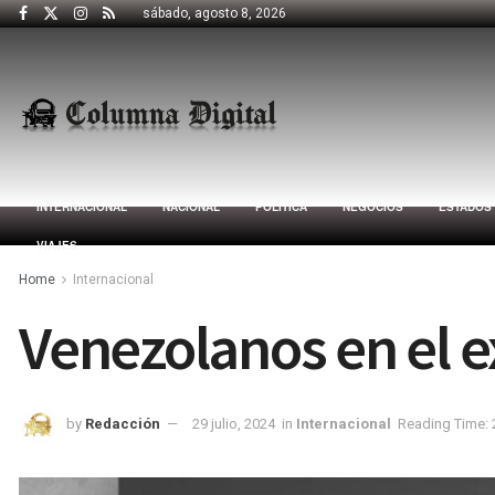
sábado, agosto 8, 2026
INTERNACIONAL
NACIONAL
POLÍTICA
NEGOCIOS
ESTADOS
VIAJES
Home
Internacional
Venezolanos en el e
by
Redacción
29 julio, 2024
in
Internacional
Reading Time: 