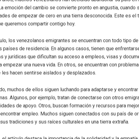
 La emoción del cambio se convierte pronto en angustia, cuando 
ltades de empezar de cero en una tierra desconocida. Este es el 
que queremos compartir contigo hoy.
culo, los venezolanos emigrantes se encuentran con todo tipo d
 países de residencia. En algunos casos, tienen que enfrentarse
as y jurídicas que dificultan su acceso a empleos, visas y docum
a empezar una nueva vida. En otros, se encuentran con problema
e les hacen sentirse aislados y desplazados.
do, muchos de ellos siguen luchando para adaptarse y encontrar
as. Algunos, por ejemplo, tratan de conectarse con otros emigr
dades de apoyo. Otros, buscan formación y recursos para mejor
 encontrar empleo. Muchos siguen conectados con su país de ori
us tradiciones y sus raíces culturales en una tierra extraña.
 el artículo destaca la importancia de la solidaridad y la empatía