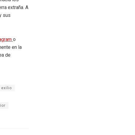
rra extraña. A
 y sus
tagram
o
mente en la
rea de
exilio
ior