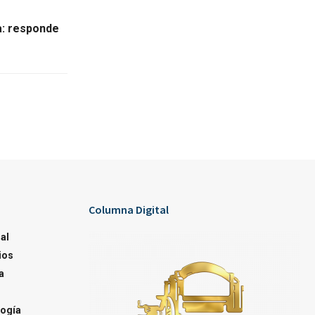
za: responde
Columna Digital
al
ios
a
ogía