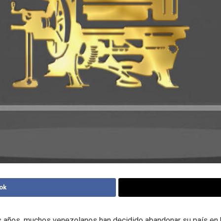
ok
s años, muchos venezolanos han decidido abandonar su país en