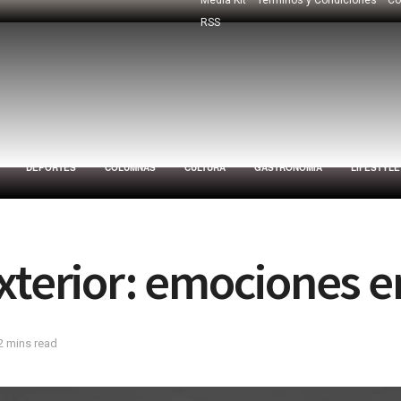
RSS
DEPORTES
COLUMNAS
CULTURA
GASTRONOMÍA
LIFESTYLE
xterior: emociones 
2 mins read