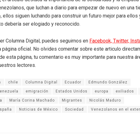
nezolanos, que luchan a diario para empezar de nuevo en una tie
, ellos siguen luchando para construir un futuro mejor para ellos
sto debería ser elogiado y reconocido.
eer Columna Digital, puedes seguirnos en
Facebook,
Twitter,
Ins
a página oficial. No olvides comentar sobre este articulo directa
r de esta página, tu comentario es muy importante para nuestra á
uestros lectores.
a
chile
Columna Digital
Ecuador
Edmundo González
Venezuela
emigración
Estados Unidos
europa
exiliados
a
María Corina Machado
Migrantes
Nicolás Maduro
España
Noticias de México
Sociedad
Venezolanos en el exter