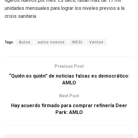
ligeros nuevos por mes. Es decir, faltan más de 17 mil
unidades mensuales para lograr los niveles previos a la
crisis sanitaria.
Tags:
Autos
autos nuevos
INEGI
Ventas
Previous Post
“Quién es quién” de noticias falsas es democrático:
AMLO
Next Post
Hay acuerdo firmado para comprar refinería Deer
Park: AMLO