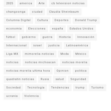
2025
america
Arte
cb television noticias
changoonga
ciudad
Claudia Sheinbaum
Columna Digital
Cultura
Deportes
Donald Trump
economia
Elecciones
españa
Estados Unidos
fútbol
gobierno
guerra
Historia
Innovación
Internacional
israel
justicia
Latinoamérica
Liga MX
mimorelia noticias
Moda
México
noticias
noticias michoacan
noticias morelia
noticias morelia ultima hora
Opinion
politica
quadratin noticias
Rusia
salud
Seguridad
Sociedad
Tecnología
Tendencias
trump
Turismo
ucrania
Violencia