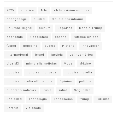
2025
america
Arte
cb television noticias
changoonga
ciudad
Claudia Sheinbaum
Columna Digital
Cultura
Deportes
Donald Trump
economia
Elecciones
españa
Estados Unidos
fútbol
gobierno
guerra
Historia
Innovación
Internacional
israel
justicia
Latinoamérica
Liga MX
mimorelia noticias
Moda
México
noticias
noticias michoacan
noticias morelia
noticias morelia ultima hora
Opinion
politica
quadratin noticias
Rusia
salud
Seguridad
Sociedad
Tecnología
Tendencias
trump
Turismo
ucrania
Violencia