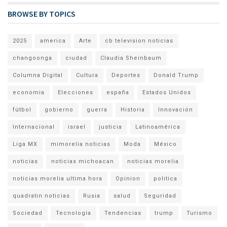
BROWSE BY TOPICS
2025
america
Arte
cb television noticias
changoonga
ciudad
Claudia Sheinbaum
Columna Digital
Cultura
Deportes
Donald Trump
economia
Elecciones
españa
Estados Unidos
fútbol
gobierno
guerra
Historia
Innovación
Internacional
israel
justicia
Latinoamérica
Liga MX
mimorelia noticias
Moda
México
noticias
noticias michoacan
noticias morelia
noticias morelia ultima hora
Opinion
politica
quadratin noticias
Rusia
salud
Seguridad
Sociedad
Tecnología
Tendencias
trump
Turismo