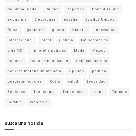
Columna Digital
Cultura
Deportes
Donald Trump
economia
Elecciones
españa
Estados Unidos
fútbol
gobierno
guerra
Historia
Innovación
Internacional
israel
justicia
Latinoamérica
Liga MX
mimorelia noticias
Moda
México
noticias
noticias michoacan
noticias morelia
noticias morelia ultima hora
Opinion
politica
quadratin noticias
Rusia
salud
Seguridad
Sociedad
Tecnología
Tendencias
trump
Turismo
ucrania
Violencia
Busca una Noticia