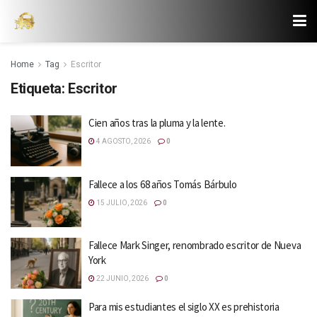
Home
Tag
Escritor
Etiqueta:
Escritor
Cien años tras la pluma y la lente.
4 AGOSTO, 2026
0
Fallece a los 68 años Tomás Bárbulo
15 JULIO, 2026
0
Fallece Mark Singer, renombrado escritor de Nueva
York
22 JUNIO, 2026
0
Para mis estudiantes el siglo XX es prehistoria