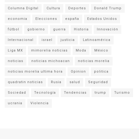
Columna Digital
Cultura
Deportes
Donald Trump
economia
Elecciones
españa
Estados Unidos
fútbol
gobierno
guerra
Historia
Innovación
Internacional
israel
justicia
Latinoamérica
Liga MX
mimorelia noticias
Moda
México
noticias
noticias michoacan
noticias morelia
noticias morelia ultima hora
Opinion
politica
quadratin noticias
Rusia
salud
Seguridad
Sociedad
Tecnología
Tendencias
trump
Turismo
ucrania
Violencia