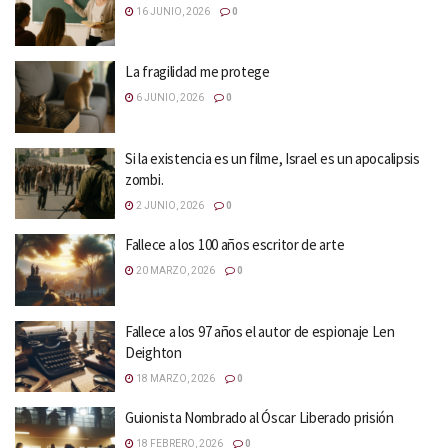
16 JUNIO, 2026
0
La fragilidad me protege
6 JUNIO, 2026
0
Si la existencia es un filme, Israel es un apocalipsis
zombi.
2 JUNIO, 2026
0
Fallece a los 100 años escritor de arte
20 MARZO, 2026
0
Fallece a los 97 años el autor de espionaje Len
Deighton
18 MARZO, 2026
0
Guionista Nombrado al Óscar Liberado prisión
18 FEBRERO, 2026
0