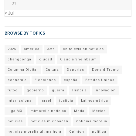
31
« Jul
BROWSE BY TOPICS
2025
america
Arte
cb television noticias
changoonga
ciudad
Claudia Sheinbaum
Columna Digital
Cultura
Deportes
Donald Trump
economia
Elecciones
españa
Estados Unidos
fútbol
gobierno
guerra
Historia
Innovación
Internacional
israel
justicia
Latinoamérica
Liga MX
mimorelia noticias
Moda
México
noticias
noticias michoacan
noticias morelia
noticias morelia ultima hora
Opinion
politica