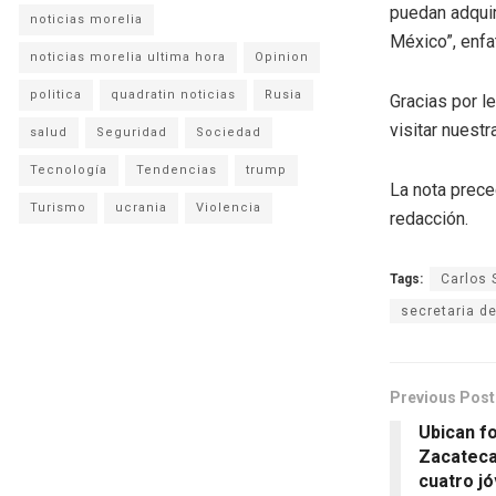
puedan adquir
noticias morelia
México”, enfa
noticias morelia ultima hora
Opinion
politica
quadratin noticias
Rusia
Gracias por l
visitar nuestra
salud
Seguridad
Sociedad
Tecnología
Tendencias
trump
La nota prece
Turismo
ucrania
Violencia
redacción.
Tags:
Carlos 
secretaria de
Previous Post
Ubican f
Zacateca
cuatro j