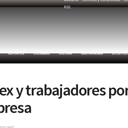
RSS
DEPORTES
COLUMNAS
CULTURA
GASTRONOMÍA
LIFESTYLE
x y trabajadores por
presa
ins read