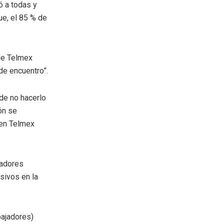
ó a todas y
ue, el 85 % de
 de Telmex
de encuentro”.
 de no hacerlo
ón se
 en Telmex
jadores
sivos en la
bajadores)