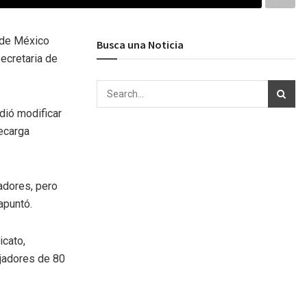
s de México
Busca una Noticia
ecretaria de
dió modificar
ecarga
adores, pero
apuntó.
icato,
ajadores de 80