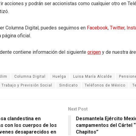
ir acciones y podrán ser accionistas como cualquier otro en Te
tizó.
eer Columna Digital, puedes seguirnos en
Facebook
,
Twitter
,
Ins
 página oficial.
dente contiene información del siguiente
origen
y de nuestra ár
Slim
Columna Digital
Huelga
Luisa María Alcalde
Pension
 Trabajo y Previsión Social
Sindicato
Teléfonos de México
T
Next Post
osa clandestina en
Desmantela Ejército Mexi
s con los cuerpos de los
campamentos del Cártel 
óvenes desaparecidos en
Chapitos”