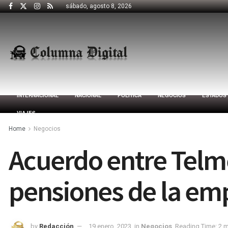
sábado, agosto 8, 2026
INTERNACIONAL
NACIONAL
POLÍTICA
NEGOCIOS
ESTADOS
VIAJES
Home
Negocios
Acuerdo entre Telme
pensiones de la em
by
Redacción
19 enero, 2023
in
Negocios
Reading Time: 2 m