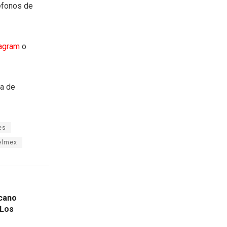
léfonos de
tagram
o
ea de
es
elmex
cano
“Los