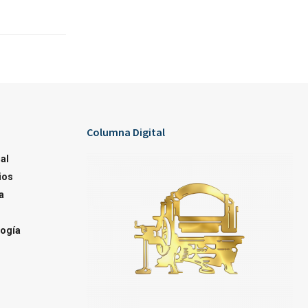
Columna Digital
al
ios
a
ogía