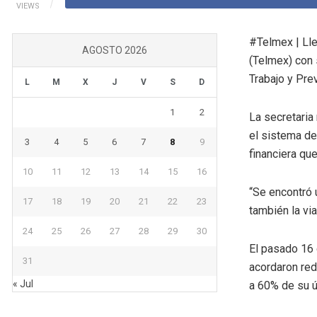
VIEWS
#Telmex | Lle
AGOSTO 2026
(Telmex) con 
Trabajo y Pre
L
M
X
J
V
S
D
1
2
La secretaria
el sistema de
3
4
5
6
7
8
9
financiera qu
10
11
12
13
14
15
16
“Se encontró 
17
18
19
20
21
22
23
también la vi
24
25
26
27
28
29
30
El pasado 16 
31
acordaron red
« Jul
a 60% de su ú