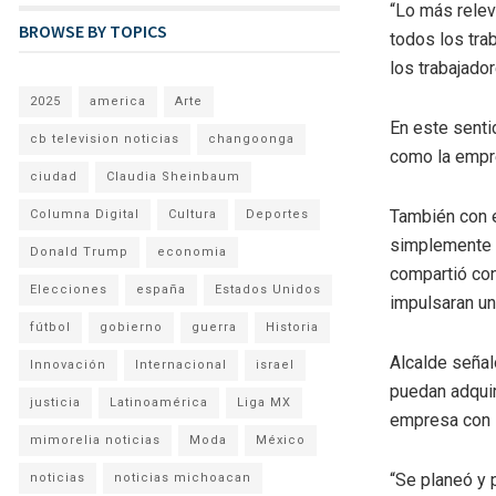
“Lo más relev
BROWSE BY TOPICS
todos los tra
los trabajador
2025
america
Arte
En este senti
cb television noticias
changoonga
como la empre
ciudad
Claudia Sheinbaum
También con e
Columna Digital
Cultura
Deportes
simplemente i
Donald Trump
economia
compartió con
Elecciones
españa
Estados Unidos
impulsaran un
fútbol
gobierno
guerra
Historia
Alcalde señal
Innovación
Internacional
israel
puedan adquir
justicia
Latinoamérica
Liga MX
empresa con s
mimorelia noticias
Moda
México
“Se planeó y 
noticias
noticias michoacan