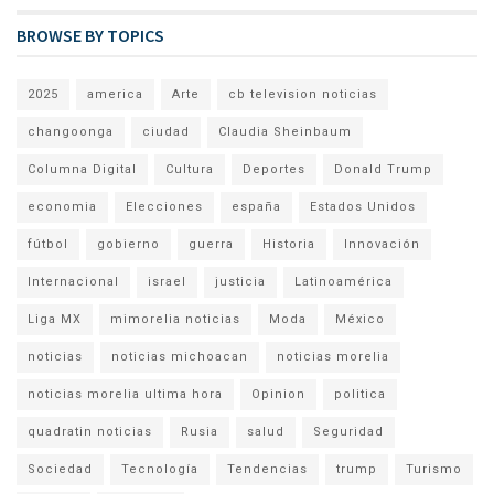
BROWSE BY TOPICS
2025
america
Arte
cb television noticias
changoonga
ciudad
Claudia Sheinbaum
Columna Digital
Cultura
Deportes
Donald Trump
economia
Elecciones
españa
Estados Unidos
fútbol
gobierno
guerra
Historia
Innovación
Internacional
israel
justicia
Latinoamérica
Liga MX
mimorelia noticias
Moda
México
noticias
noticias michoacan
noticias morelia
noticias morelia ultima hora
Opinion
politica
quadratin noticias
Rusia
salud
Seguridad
Sociedad
Tecnología
Tendencias
trump
Turismo