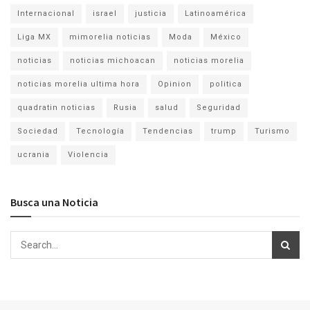
Internacional
israel
justicia
Latinoamérica
Liga MX
mimorelia noticias
Moda
México
noticias
noticias michoacan
noticias morelia
noticias morelia ultima hora
Opinion
politica
quadratin noticias
Rusia
salud
Seguridad
Sociedad
Tecnología
Tendencias
trump
Turismo
ucrania
Violencia
Busca una Noticia