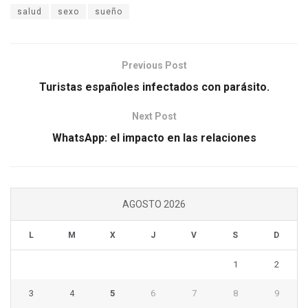
salud
sexo
sueño
Previous Post
Turistas españoles infectados con parásito.
Next Post
WhatsApp: el impacto en las relaciones
AGOSTO 2026
L
M
X
J
V
S
D
1
2
3
4
5
6
7
8
9