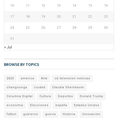
10
11
12
13
14
15
16
17
18
19
20
21
22
23
24
25
26
27
28
29
30
31
« Jul
BROWSE BY TOPICS
2025
america
Arte
cb television noticias
changoonga
ciudad
Claudia Sheinbaum
Columna Digital
Cultura
Deportes
Donald Trump
economia
Elecciones
españa
Estados Unidos
fútbol
gobierno
guerra
Historia
Innovación