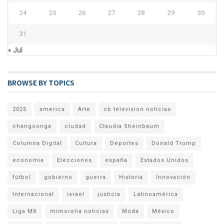
24
25
26
27
28
29
30
31
« Jul
BROWSE BY TOPICS
2025
america
Arte
cb television noticias
changoonga
ciudad
Claudia Sheinbaum
Columna Digital
Cultura
Deportes
Donald Trump
economia
Elecciones
españa
Estados Unidos
fútbol
gobierno
guerra
Historia
Innovación
Internacional
israel
justicia
Latinoamérica
Liga MX
mimorelia noticias
Moda
México