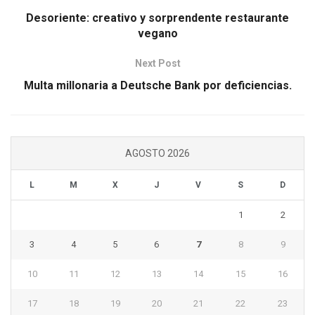
Desoriente: creativo y sorprendente restaurante
vegano
Next Post
Multa millonaria a Deutsche Bank por deficiencias.
AGOSTO 2026
L
M
X
J
V
S
D
1
2
3
4
5
6
7
8
9
10
11
12
13
14
15
16
17
18
19
20
21
22
23