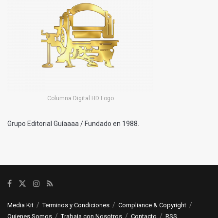
Columna Digital HD Logo
Grupo Editorial Guíaaaa / Fundado en 1988.
Media Kit
Terminos y Condiciones
Compliance & Copyright
Quienes Somos
Trabaja con Nosotros
Contacto
RSS