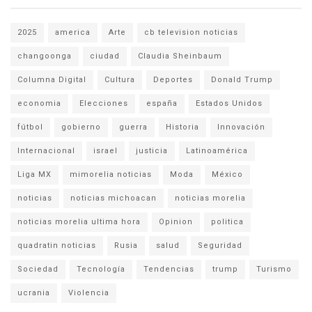
2025
america
Arte
cb television noticias
changoonga
ciudad
Claudia Sheinbaum
Columna Digital
Cultura
Deportes
Donald Trump
economia
Elecciones
españa
Estados Unidos
fútbol
gobierno
guerra
Historia
Innovación
Internacional
israel
justicia
Latinoamérica
Liga MX
mimorelia noticias
Moda
México
noticias
noticias michoacan
noticias morelia
noticias morelia ultima hora
Opinion
politica
quadratin noticias
Rusia
salud
Seguridad
Sociedad
Tecnología
Tendencias
trump
Turismo
ucrania
Violencia