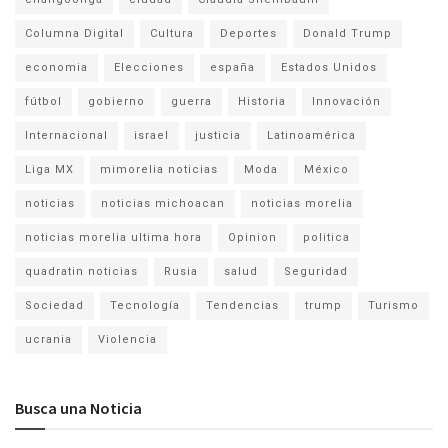
Columna Digital
Cultura
Deportes
Donald Trump
economia
Elecciones
españa
Estados Unidos
fútbol
gobierno
guerra
Historia
Innovación
Internacional
israel
justicia
Latinoamérica
Liga MX
mimorelia noticias
Moda
México
noticias
noticias michoacan
noticias morelia
noticias morelia ultima hora
Opinion
politica
quadratin noticias
Rusia
salud
Seguridad
Sociedad
Tecnología
Tendencias
trump
Turismo
ucrania
Violencia
Busca una Noticia