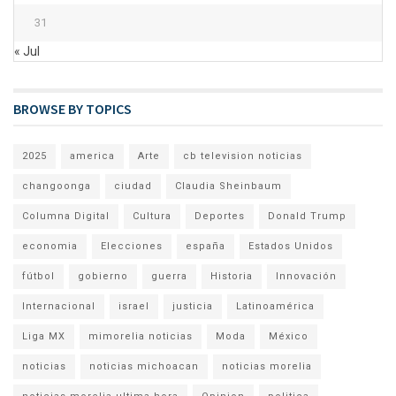
31
« Jul
BROWSE BY TOPICS
2025
america
Arte
cb television noticias
changoonga
ciudad
Claudia Sheinbaum
Columna Digital
Cultura
Deportes
Donald Trump
economia
Elecciones
españa
Estados Unidos
fútbol
gobierno
guerra
Historia
Innovación
Internacional
israel
justicia
Latinoamérica
Liga MX
mimorelia noticias
Moda
México
noticias
noticias michoacan
noticias morelia