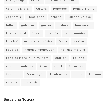
changoonga
ciudad
Claudia Sheinbaum
Columna Digital
Cultura
Deportes
Donald Trump
economia
Elecciones
españa
Estados Unidos
fútbol
gobierno
guerra
Historia
Innovación
Internacional
israel
justicia
Latinoamérica
Liga MX
mimorelia noticias
Moda
México
noticias
noticias michoacan
noticias morelia
noticias morelia ultima hora
Opinion
politica
quadratin noticias
Rusia
salud
Seguridad
Sociedad
Tecnología
Tendencias
trump
Turismo
ucrania
Violencia
Busca una Noticia