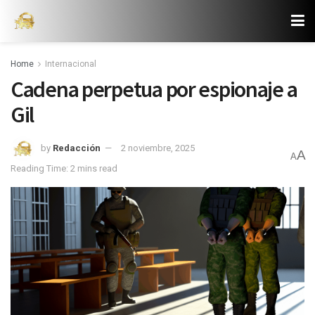
Home
Internacional
Cadena perpetua por espionaje a
Gil
by
Redacción
2 noviembre, 2025
A
A
Reading Time: 2 mins read