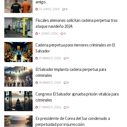
amigo.
20 JUNIO, 2026
0
Fiscales alemanes solicitan cadena perpetua tras
ataque navideño 2024.
4 JUNIO, 2026
0
Cadena perpetua para menores criminales en El
Salvador
19 MARZO, 2026
0
El Salvador implanta cadena perpetua para
criminales
18 MARZO, 2026
0
Congreso El Salvador aprueba prisión vitalicia para
criminales
17 MARZO, 2026
0
Ex presidente de Corea del Sur condenado a
perpetuidad por insurrección.