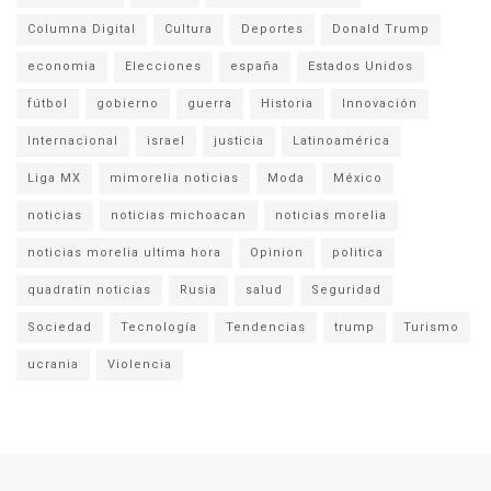
Columna Digital
Cultura
Deportes
Donald Trump
economia
Elecciones
españa
Estados Unidos
fútbol
gobierno
guerra
Historia
Innovación
Internacional
israel
justicia
Latinoamérica
Liga MX
mimorelia noticias
Moda
México
noticias
noticias michoacan
noticias morelia
noticias morelia ultima hora
Opinion
politica
quadratin noticias
Rusia
salud
Seguridad
Sociedad
Tecnología
Tendencias
trump
Turismo
ucrania
Violencia