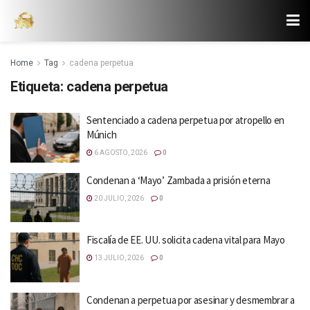
Home
Tag
cadena perpetua
Etiqueta:
cadena perpetua
Sentenciado a cadena perpetua por atropello en
Múnich
6 AGOSTO, 2026
0
Condenan a ‘Mayo’ Zambada a prisión eterna
20 JULIO, 2026
0
Fiscalía de EE. UU. solicita cadena vital para Mayo
13 JULIO, 2026
0
Condenan a perpetua por asesinar y desmembrar a