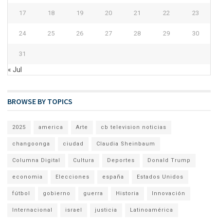
17
18
19
20
21
22
23
24
25
26
27
28
29
30
31
« Jul
BROWSE BY TOPICS
2025
america
Arte
cb television noticias
changoonga
ciudad
Claudia Sheinbaum
Columna Digital
Cultura
Deportes
Donald Trump
economia
Elecciones
españa
Estados Unidos
fútbol
gobierno
guerra
Historia
Innovación
Internacional
israel
justicia
Latinoamérica