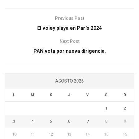
Previous Post
El voley playa en París 2024
Next Post
PAN vota por nueva dirigencia.
AGOSTO 2026
L
M
X
J
V
S
D
1
2
3
4
5
6
7
8
9
10
11
12
13
14
15
16