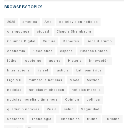
BROWSE BY TOPICS
2025
america
Arte
cb television noticias
changoonga
ciudad
Claudia Sheinbaum
Columna Digital
Cultura
Deportes
Donald Trump
economia
Elecciones
españa
Estados Unidos
fútbol
gobierno
guerra
Historia
Innovación
Internacional
israel
justicia
Latinoamérica
Liga MX
mimorelia noticias
Moda
México
noticias
noticias michoacan
noticias morelia
noticias morelia ultima hora
Opinion
politica
quadratin noticias
Rusia
salud
Seguridad
Sociedad
Tecnología
Tendencias
trump
Turismo