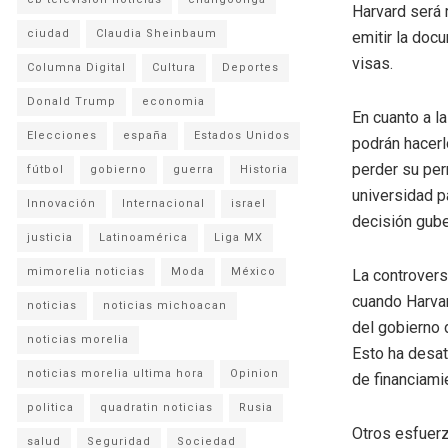
Harvard será 
ciudad
Claudia Sheinbaum
emitir la doc
visas.
Columna Digital
Cultura
Deportes
Donald Trump
economia
En cuanto a l
Elecciones
españa
Estados Unidos
podrán hacerl
perder su per
fútbol
gobierno
guerra
Historia
universidad p
Innovación
Internacional
israel
decisión gube
justicia
Latinoamérica
Liga MX
mimorelia noticias
Moda
México
La controvers
cuando Harvar
noticias
noticias michoacan
del gobierno d
noticias morelia
Esto ha desat
noticias morelia ultima hora
Opinion
de financiami
politica
quadratin noticias
Rusia
Otros esfuerz
salud
Seguridad
Sociedad