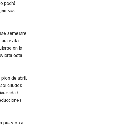
no podrá
ngan sus
este semestre
para evitar
larse en la
evierta esta
pios de abril,
 solicitudes
iversidad.
reducciones
 impuestos a