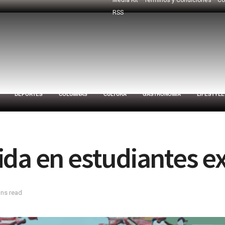
RSS
DEPORTES
COLUMNAS
CULTURA
GASTRONOMÍA
LIFESTYLE
da en estudiantes ex
ins read