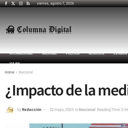
viernes, agosto 7, 2026
INTERNACIONAL
NACIONAL
POLÍTICA
NEGOCIOS
ESTADOS
VIAJES
Home
Nacional
¿Impacto de la medi
by
Redacción
22 mayo, 2025
in
Nacional
Reading Time: 2 m