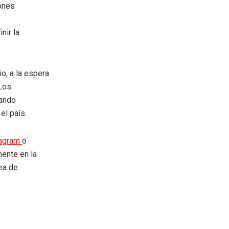
ones
nir la
io, a la espera
Los
tando
el país.
tagram
o
mente en la
rea de