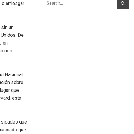
 o arriesgar
 sin un
 Unidos. De
a en
siones
ad Nacional,
ación sobre
lugar que
rvard, esta
ersidades que
anunciado que