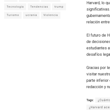
Harvard, lo q
Tecnología
Tendencias
trump
significativas
gubernamental
Turismo
ucrania
Violencia
relación entr
El futuro de H
de decisiones
estudiantes a
desafíos lega
Gracias por l
visitar nuestr
parte inferio
redacción y n
Tags:
¿Cuánto
¿Harvard ace