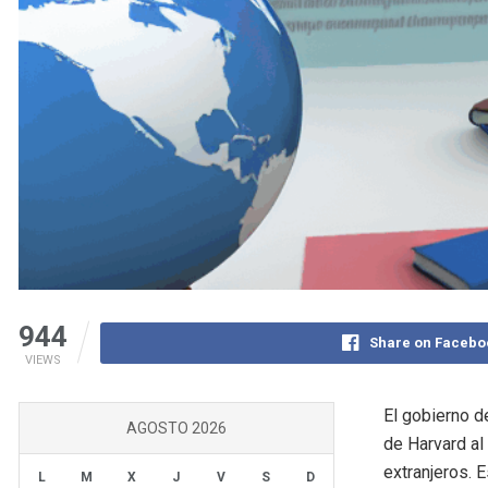
944
Share on Facebo
VIEWS
El gobierno d
AGOSTO 2026
de Harvard al 
extranjeros. 
L
M
X
J
V
S
D