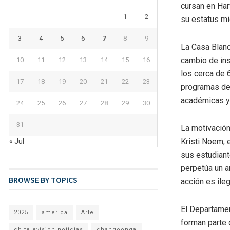
cursan en Har
1
2
su estatus mi
3
4
5
6
7
8
9
La Casa Blanc
cambio de ins
10
11
12
13
14
15
16
los cerca de 
17
18
19
20
21
22
23
programas de 
académicas y 
24
25
26
27
28
29
30
31
La motivación
Kristi Noem, 
« Jul
sus estudiant
perpetúa un a
BROWSE BY TOPICS
acción es ile
El Departamen
2025
america
Arte
forman parte 
cb television noticias
changoonga