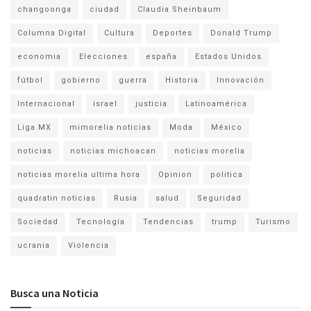
changoonga
ciudad
Claudia Sheinbaum
Columna Digital
Cultura
Deportes
Donald Trump
economia
Elecciones
españa
Estados Unidos
fútbol
gobierno
guerra
Historia
Innovación
Internacional
israel
justicia
Latinoamérica
Liga MX
mimorelia noticias
Moda
México
noticias
noticias michoacan
noticias morelia
noticias morelia ultima hora
Opinion
politica
quadratin noticias
Rusia
salud
Seguridad
Sociedad
Tecnología
Tendencias
trump
Turismo
ucrania
Violencia
Busca una Noticia