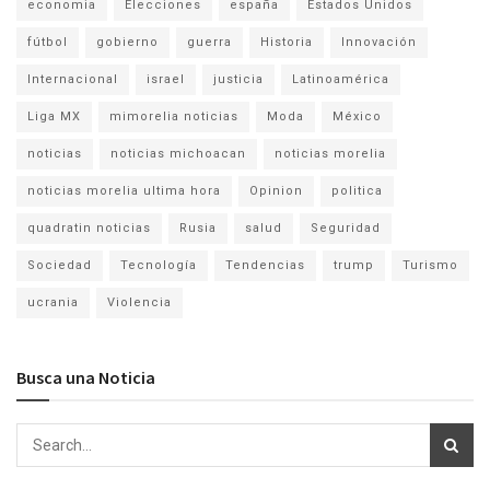
economia
Elecciones
españa
Estados Unidos
fútbol
gobierno
guerra
Historia
Innovación
Internacional
israel
justicia
Latinoamérica
Liga MX
mimorelia noticias
Moda
México
noticias
noticias michoacan
noticias morelia
noticias morelia ultima hora
Opinion
politica
quadratin noticias
Rusia
salud
Seguridad
Sociedad
Tecnología
Tendencias
trump
Turismo
ucrania
Violencia
Busca una Noticia