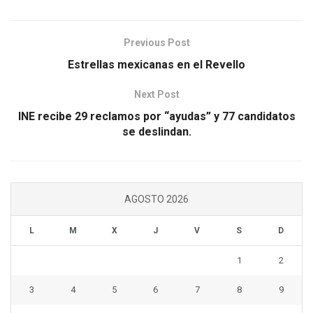
Previous Post
Estrellas mexicanas en el Revello
Next Post
INE recibe 29 reclamos por “ayudas” y 77 candidatos
se deslindan.
AGOSTO 2026
L
M
X
J
V
S
D
1
2
3
4
5
6
7
8
9