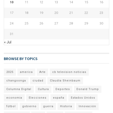
10
11
12
13
14
15
16
17
18
19
20
21
22
23
24
25
26
27
28
29
30
31
« Jul
BROWSE BY TOPICS
2025
america
Arte
cb television noticias
changoonga
ciudad
Claudia Sheinbaum
Columna Digital
Cultura
Deportes
Donald Trump
economia
Elecciones
españa
Estados Unidos
fútbol
gobierno
guerra
Historia
Innovación