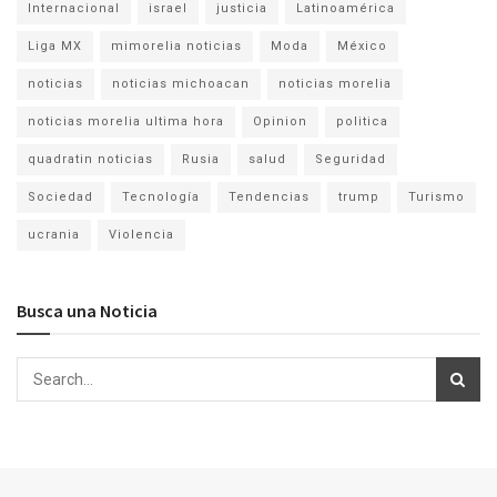
Internacional
israel
justicia
Latinoamérica
Liga MX
mimorelia noticias
Moda
México
noticias
noticias michoacan
noticias morelia
noticias morelia ultima hora
Opinion
politica
quadratin noticias
Rusia
salud
Seguridad
Sociedad
Tecnología
Tendencias
trump
Turismo
ucrania
Violencia
Busca una Noticia