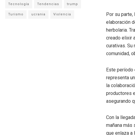
Tecnología
Tendencias
trump
Por su parte, 
Turismo
ucrania
Violencia
elaboración d
herbolaria. T
creado elixir
curativas. Su
comunidad, ob
Este período 
representa un
la colaboraci
productores e
asegurando qu
Con la llegad
mañana más so
que enlaza a 