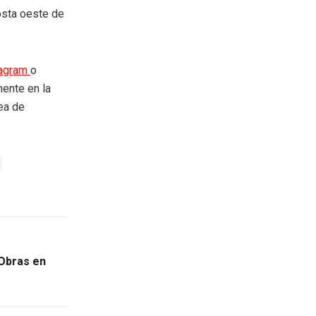
costa oeste de
tagram
o
mente en la
rea de
 Obras en