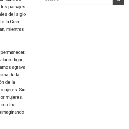
los paisajes
ales del siglo
te la Gran
an, mientras
 permanecer.
lario digno,
tamos agrava
ncima de la
ón de la
 mujeres. Sin
por mujeres.
como los
reimaginando