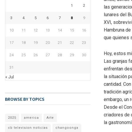
1
2
las generacio
lunares del Bu
3
4
5
6
7
8
9
XVI, sobreviv
Hambruna de l
10
11
12
13
14
15
16
que quienes s
17
18
19
20
21
22
23
Hoy, estos m
24
25
26
27
28
29
30
Las granjas f
31
enfrentan de
la situación p
« Jul
cantidad. Con
tradición agr
BROWSE BY TOPICS
embargo, un r
Desde el Con
criadores de
2025
america
Arte
la gastronomía
cb television noticias
changoonga