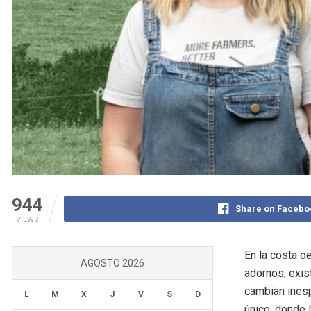
944
Share on Facebo
VIEWS
En la costa o
AGOSTO 2026
adornos, exist
cambian ines
L
M
X
J
V
S
D
único, donde l