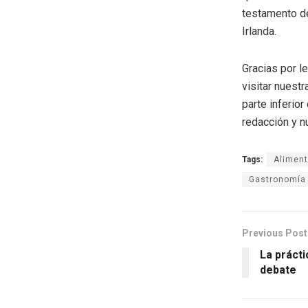
testamento de
Irlanda.
Gracias por l
visitar nuestr
parte inferio
redacción y n
Tags:
Alimen
Gastronomía
Previous Post
La prácti
debate