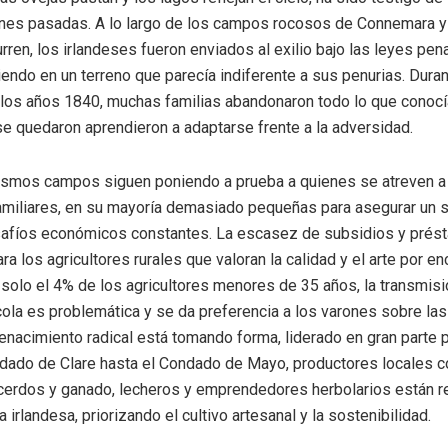
nes pasadas. A lo largo de los campos rocosos de Connemara y 
rren, los irlandeses fueron enviados al exilio bajo las leyes pen
iendo en un terreno que parecía indiferente a sus penurias. Duran
os años 1840, muchas familias abandonaron todo lo que conocí
e quedaron aprendieron a adaptarse frente a la adversidad.
ismos campos siguen poniendo a prueba a quienes se atreven a
amiliares, en su mayoría demasiado pequeñas para asegurar un sa
safíos económicos constantes. La escasez de subsidios y prés
ara los agricultores rurales que valoran la calidad y el arte por e
 solo el 4% de los agricultores menores de 35 años, la transmisi
ícola es problemática y se da preferencia a los varones sobre las
enacimiento radical está tomando forma, liderado en gran parte 
dado de Clare hasta el Condado de Mayo, productores locales 
 cerdos y ganado, lecheros y emprendedores herbolarios están 
 irlandesa, priorizando el cultivo artesanal y la sostenibilidad.