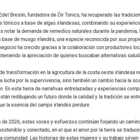
Edel Breslin, fundadora de Óir Tonics, ha recuperado las tradicio
e tónicos a base de algas irlandesas, combinando su experienc
ras notar la demanda de remedios naturales durante la pandemia, 
 a base de musgo irlandés, una especie reconocida por sus prop
 negocio ha crecido gracias a la colaboración con productores loc
teniendo la apreciación de quienes buscaban alternativas salud
de transformación en la agricultura de la costa oeste irlandesa n
a lucha por la supervivencia, sino también un cambio hacia la sos
ón. En esta tierra de narrativas entrelazadas y experiencias compa
stán redibujando un futuro donde la calidad y la tradición se entr
e la esencia del campo irlandés perdure.
a de 2026, estas voces y esfuerzos continúan forjando un camino
stenible y conectado, en el que el amor por la tierra se traduce
la comunidad. Las historias de estas mujeres y su trabajo sirve