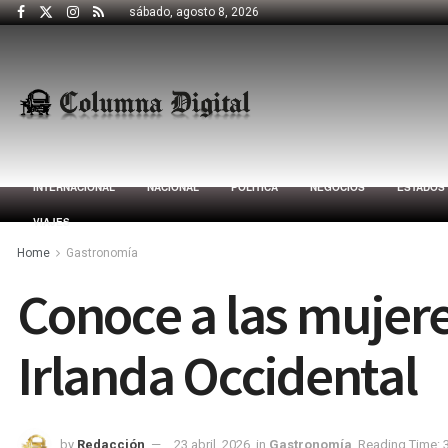
sábado, agosto 8, 2026
INTERNACIONAL
NACIONAL
POLÍTICA
NEGOCIOS
ESTADOS
VIAJES
Home
Gastronomía
Conoce a las mujer
Irlanda Occidental
by
Redacción
23 abril, 2026
in
Gastronomía
Reading Time: 