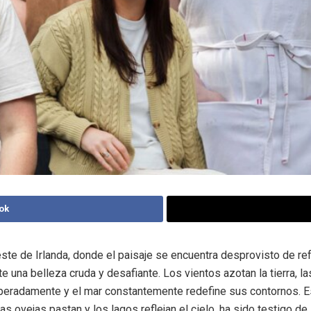
ok
este de Irlanda, donde el paisaje se encuentra desprovisto de re
e una belleza cruda y desafiante. Los vientos azotan la tierra, la
peradamente y el mar constantemente redefine sus contornos. E
as ovejas pastan y los lagos reflejan el cielo, ha sido testigo de 