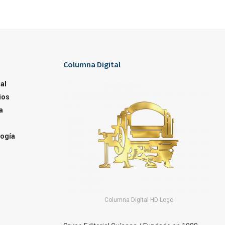
Columna Digital
al
ios
a
ogía
Columna Digital HD Logo