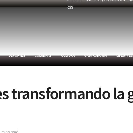
RSS
DEPORTES
COLUMNAS
CULTURA
GASTRONOMÍA
LIFESTYLE
es transformando la 
3 mins read