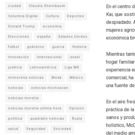
En el centro 
ciudad
Claudia Sheinbaum
Kai, que sos
Columna Digital
Cultura
Deportes
despiadado. A
Donald Trump
economia
mujeres agric
Elecciones
españa
Estados Unidos
económica brut
fútbol
gobierno
guerra
Historia
Mientras tant
Innovación
Internacional
israel
hogar familiar
justicia
Latinoamérica
Liga MX
experiencia e
comercial, ha
mimorelia noticias
Moda
México
una fuente de
noticias
noticias michoacan
noticias morelia
En el aire fr
noticias morelia ultima hora
Opinion
práctica de la
sanos y produ
politica
quadratin noticias
Rusia
holístico, Mc
salud
Seguridad
Sociedad
del medio am