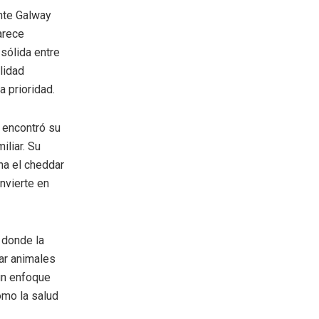
nte Galway
arece
sólida entre
lidad
a prioridad.
a encontró su
iliar. Su
na el cheddar
nvierte en
 donde la
iar animales
un enfoque
omo la salud