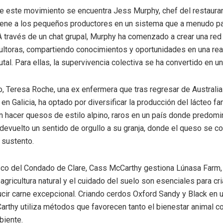
de este movimiento se encuentra Jess Murphy, chef del restaura
tiene a los pequeños productores en un sistema que a menudo p
 través de un chat grupal, Murphy ha comenzado a crear una red 
ultoras, compartiendo conocimientos y oportunidades en una rea
al. Para ellas, la supervivencia colectiva se ha convertido en un
o, Teresa Roche, una ex enfermera que tras regresar de Australi
 en Galicia, ha optado por diversificar la producción del lácteo fam
n hacer quesos de estilo alpino, raros en un país donde predomi
 devuelto un sentido de orgullo a su granja, donde el queso se co
 sustento.
esco del Condado de Clare, Cass McCarthy gestiona Lúnasa Farm,
 agricultura natural y el cuidado del suelo son esenciales para cr
cir carne excepcional. Criando cerdos Oxford Sandy y Black en 
Carthy utiliza métodos que favorecen tanto el bienestar animal c
biente.