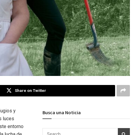
Share on Twitter
fugios y
Busca una Noticia
s luces
ste entorno
la lucha de