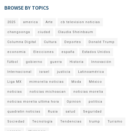
BROWSE BY TOPICS
2025
america
Arte
cb television noticias
changoonga
ciudad
Claudia Sheinbaum
Columna Digital
Cultura
Deportes
Donald Trump
economia
Elecciones
españa
Estados Unidos
fútbol
gobierno
guerra
Historia
Innovación
Internacional
israel
justicia
Latinoamérica
Liga MX
mimorelia noticias
Moda
México
noticias
noticias michoacan
noticias morelia
noticias morelia ultima hora
Opinion
politica
quadratin noticias
Rusia
salud
Seguridad
Sociedad
Tecnología
Tendencias
trump
Turismo