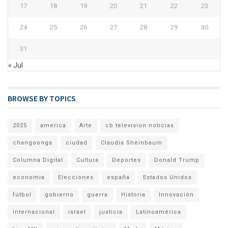
17
18
19
20
21
22
23
24
25
26
27
28
29
30
31
« Jul
BROWSE BY TOPICS
2025
america
Arte
cb television noticias
changoonga
ciudad
Claudia Sheinbaum
Columna Digital
Cultura
Deportes
Donald Trump
economia
Elecciones
españa
Estados Unidos
fútbol
gobierno
guerra
Historia
Innovación
Internacional
israel
justicia
Latinoamérica