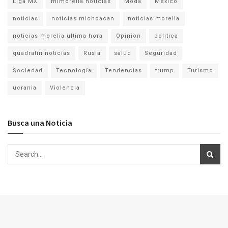
Liga MX
mimorelia noticias
Moda
México
noticias
noticias michoacan
noticias morelia
noticias morelia ultima hora
Opinion
politica
quadratin noticias
Rusia
salud
Seguridad
Sociedad
Tecnología
Tendencias
trump
Turismo
ucrania
Violencia
Busca una Noticia