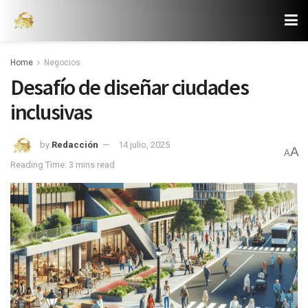
Home
Negocios
Desafío de diseñar ciudades
inclusivas
by
Redacción
14 julio, 2025
A
A
Reading Time: 3 mins read