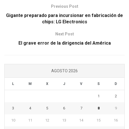
Previous Post
Gigante preparado para incursionar en fabricación de
chips: LG Electronics
Next Post
El grave error de la dirigencia del América
AGOSTO 2026
L
M
X
J
V
S
D
1
2
3
4
5
6
7
8
9
10
11
12
13
14
15
16