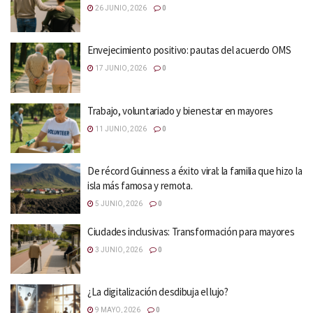
26 JUNIO, 2026
0
Envejecimiento positivo: pautas del acuerdo OMS
17 JUNIO, 2026
0
Trabajo, voluntariado y bienestar en mayores
11 JUNIO, 2026
0
De récord Guinness a éxito viral: la familia que hizo la
isla más famosa y remota.
5 JUNIO, 2026
0
Ciudades inclusivas: Transformación para mayores
3 JUNIO, 2026
0
¿La digitalización desdibuja el lujo?
9 MAYO, 2026
0