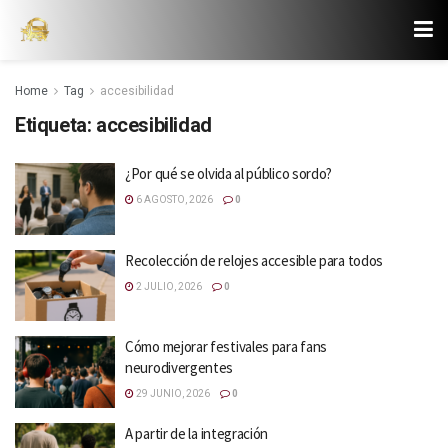
Home
Tag
accesibilidad
Etiqueta:
accesibilidad
¿Por qué se olvida al público sordo?
6 AGOSTO, 2026
0
Recolección de relojes accesible para todos
2 JULIO, 2026
0
Cómo mejorar festivales para fans
neurodivergentes
29 JUNIO, 2026
0
A partir de la integración