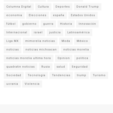
Columna Digital
Cultura
Deportes
Donald Trump
economia
Elecciones
españa
Estados Unidos
fútbol
gobierno
guerra
Historia
Innovación
Internacional
israel
justicia
Latinoamérica
Liga MX
mimorelia noticias
Moda
México
noticias
noticias michoacan
noticias morelia
noticias morelia ultima hora
Opinion
politica
quadratin noticias
Rusia
salud
Seguridad
Sociedad
Tecnología
Tendencias
trump
Turismo
ucrania
Violencia