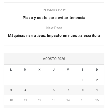
Previous Post
Plazo y costo para evitar tenencia
Next Post
Máquinas narrativas: Impacto en nuestra escritura
AGOSTO 2026
L
M
X
J
V
S
D
1
2
3
4
5
6
7
8
9
10
11
12
13
14
15
16