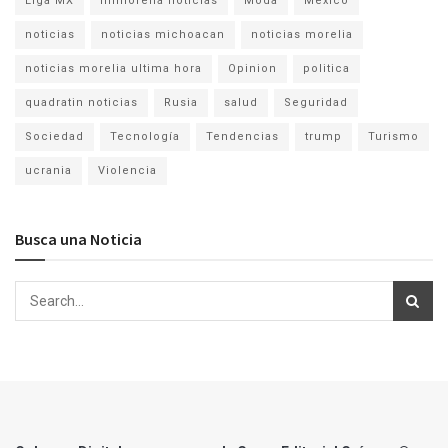
Liga MX
mimorelia noticias
Moda
México
noticias
noticias michoacan
noticias morelia
noticias morelia ultima hora
Opinion
politica
quadratin noticias
Rusia
salud
Seguridad
Sociedad
Tecnología
Tendencias
trump
Turismo
ucrania
Violencia
Busca una Noticia