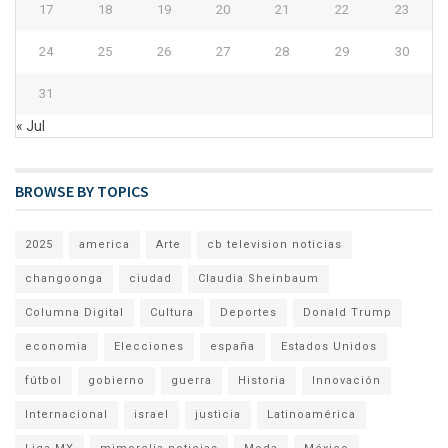
17
18
19
20
21
22
23
24
25
26
27
28
29
30
31
« Jul
BROWSE BY TOPICS
2025
america
Arte
cb television noticias
changoonga
ciudad
Claudia Sheinbaum
Columna Digital
Cultura
Deportes
Donald Trump
economia
Elecciones
españa
Estados Unidos
fútbol
gobierno
guerra
Historia
Innovación
Internacional
israel
justicia
Latinoamérica