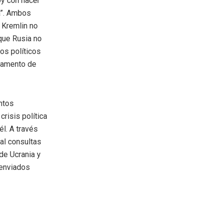
oy con hacer
ia”. Ambos
 Kremlin no
que Rusia no
os políticos
rtamento de
ntos
risis política
él. A través
ial consultas
de Ucrania y
 enviados