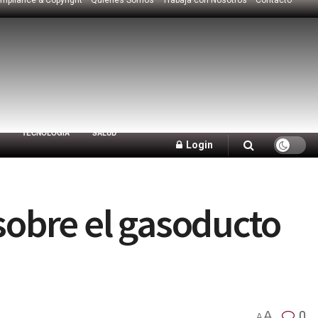
TECNOLOGÍA
SALUD
Login
sobre el gasoducto
A
0
A