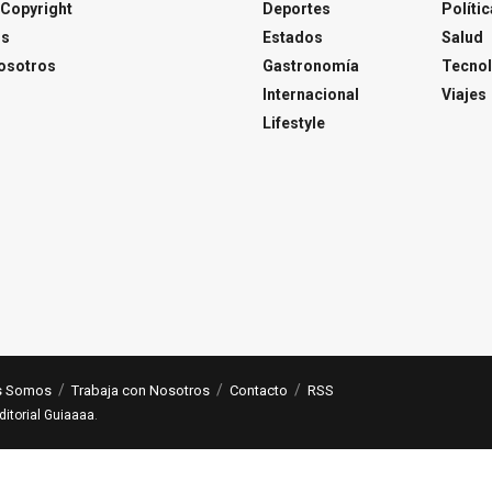
Copyright
Deportes
Polític
os
Estados
Salud
osotros
Gastronomía
Tecnol
Internacional
Viajes
Lifestyle
s Somos
Trabaja con Nosotros
Contacto
RSS
ditorial Guiaaaa
.