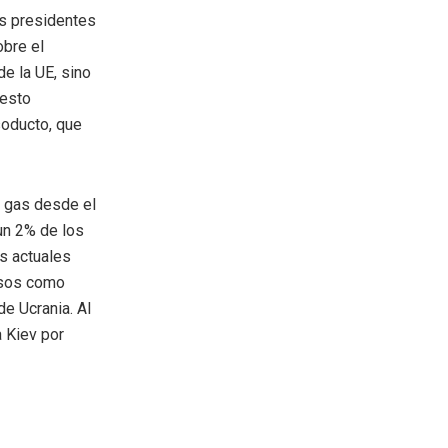
os presidentes
obre el
e la UE, sino
uesto
soducto, que
á gas desde el
 un 2% de los
os actuales
esos como
de Ucrania. Al
a Kiev por