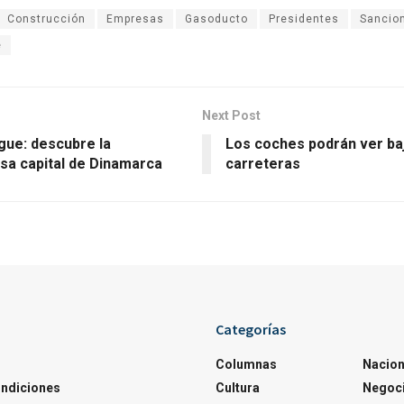
Construcción
Empresas
Gasoducto
Presidentes
Sancio
e
Next Post
ue: descubre la
Los coches podrán ver baj
osa capital de Dinamarca
carreteras
Categorías
Columnas
Nacion
ondiciones
Cultura
Negoc