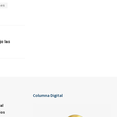
nes
o las
Columna Digital
al
ios