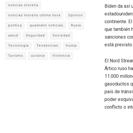
noticias morelia
Biden da así 
estadounidens
noticias morelia ultima hora
Opinion
continente. E
politica
quadratin noticias
Rusia
que también h
salud
Seguridad
Sociedad
sanciones con
está previsto
Tecnología
Tendencias
trump
Turismo
ucrania
Violencia
El Nord Strea
Ártico ruso h
11.000 millon
gasoductos qu
país de tránsi
poder esquiva
conflicto o in