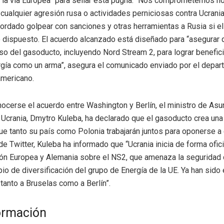
 la vía Europea” para sellar esta pugna. “Nos comprometemos h
r cualquier agresión rusa o actividades perniciosas contra Ucran
ordado golpear con sanciones y otras herramientas a Rusia si el
 dispuesto. El acuerdo alcanzado está diseñado para “asegurar 
so del gasoducto, incluyendo Nord Stream 2, para lograr benefici
ergía como un arma”, asegura el comunicado enviado por el depa
americano.
cerse el acuerdo entre Washington y Berlín, el ministro de Asu
 Ucrania, Dmytro Kuleba, ha declarado que el gasoducto crea una c
ue tanto su país como Polonia trabajarán juntos para oponerse a 
de Twitter, Kuleba ha informado que “Ucrania inicia de forma ofic
ón Europea y Alemania sobre el NS2, que amenaza la seguridad 
ipio de diversificación del grupo de Energía de la UE. Ya han sido
anto a Bruselas como a Berlín”.
ormación