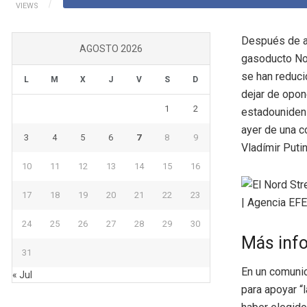
VIEWS
Después de añ
AGOSTO 2026
gasoducto Nor
se han reduci
L
M
X
J
V
S
D
dejar de opon
1
2
estadounidens
ayer de una c
3
4
5
6
7
8
9
Vladímir Putin
10
11
12
13
14
15
16
17
18
19
20
21
22
23
24
25
26
27
28
29
30
Más inf
31
En un comuni
« Jul
para apoyar “l