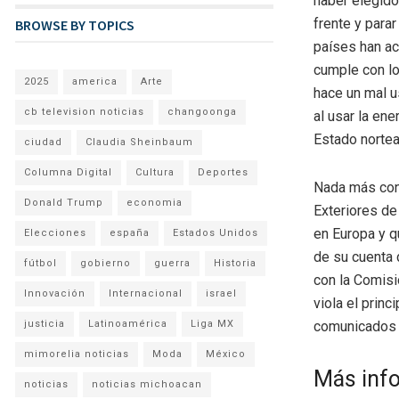
haber elegido
frente y para
BROWSE BY TOPICS
países han ac
cumple con lo
2025
america
Arte
hace un mal u
cb television noticias
changoonga
al usar la en
Estado norte
ciudad
Claudia Sheinbaum
Columna Digital
Cultura
Deportes
Nada más cono
Donald Trump
economia
Exteriores de
en Europa y q
Elecciones
españa
Estados Unidos
de su cuenta 
fútbol
gobierno
guerra
Historia
con la Comisi
Innovación
Internacional
israel
viola el princ
justicia
Latinoamérica
Liga MX
comunicados t
mimorelia noticias
Moda
México
Más inf
noticias
noticias michoacan