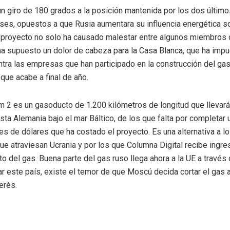
un giro de 180 grados a la posición mantenida por los dos últim
es, opuestos a que Rusia aumentara su influencia energética s
l proyecto no solo ha causado malestar entre algunos miembros d
a supuesto un dolor de cabeza para la Casa Blanca, que ha imp
tra las empresas que han participado en la construcción del ga
 que acabe a final de año.
m 2 es un gasoducto de 1.200 kilómetros de longitud que llevar
asta Alemania bajo el mar Báltico, de los que falta por completar
es de dólares que ha costado el proyecto. Es una alternativa a l
e atraviesan Ucrania y por los que Columna Digital recibe ingr
to del gas. Buena parte del gas ruso llega ahora a la UE a través 
r este país, existe el temor de que Moscú decida cortar el gas 
terés.