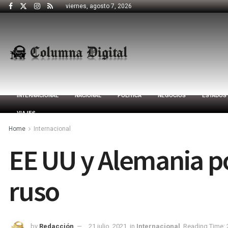
viernes, agosto 7, 2026
INTERNACIONAL
NACIONAL
POLÍTICA
NEGOCIOS
ESTADOS
VIAJES
Home
Internacional
EE UU y Alemania po
ruso
by
Redacción
21 julio, 2021
in
Internacional
Reading Time: 