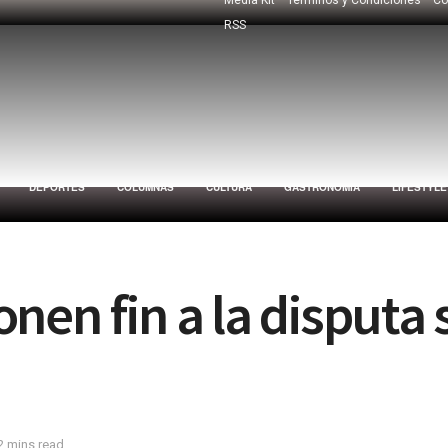
RSS
DEPORTES
COLUMNAS
CULTURA
GASTRONOMÍA
LIFESTYLE
nen fin a la disputa 
2 mins read