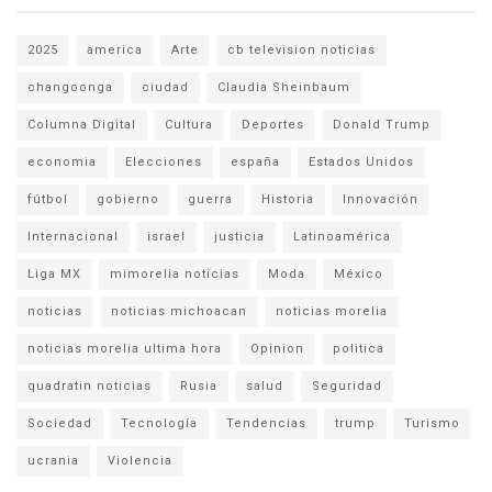
2025
america
Arte
cb television noticias
changoonga
ciudad
Claudia Sheinbaum
Columna Digital
Cultura
Deportes
Donald Trump
economia
Elecciones
españa
Estados Unidos
fútbol
gobierno
guerra
Historia
Innovación
Internacional
israel
justicia
Latinoamérica
Liga MX
mimorelia noticias
Moda
México
noticias
noticias michoacan
noticias morelia
noticias morelia ultima hora
Opinion
politica
quadratin noticias
Rusia
salud
Seguridad
Sociedad
Tecnología
Tendencias
trump
Turismo
ucrania
Violencia