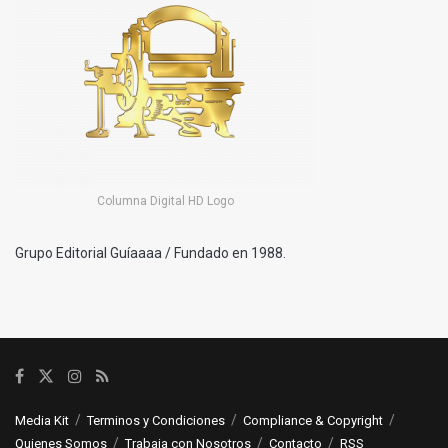
Columna Digital HD Logo
Grupo Editorial Guíaaaa / Fundado en 1988.
Media Kit
Terminos y Condiciones
Compliance & Copyright
Quienes Somos
Trabaja con Nosotros
Contacto
RSS