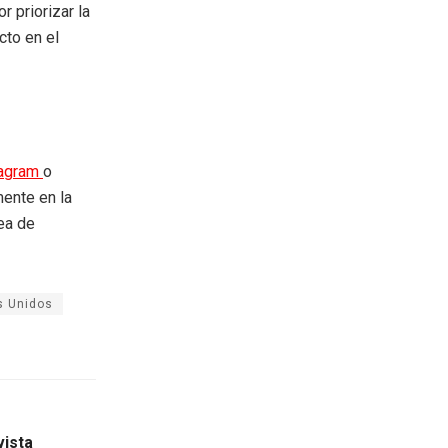
 priorizar la
cto en el
tagram
o
mente en la
rea de
s Unidos
vista