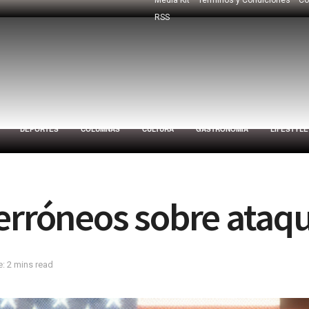
RSS
DEPORTES
COLUMNAS
CULTURA
GASTRONOMÍA
LIFESTYLE
erróneos sobre ataqu
: 2 mins read