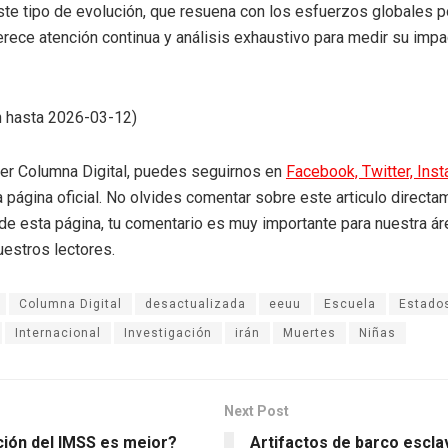
te tipo de evolución, que resuena con los esfuerzos globales por
rece atención continua y análisis exhaustivo para medir su impa
n hasta 2026-03-12)
eer Columna Digital, puedes seguirnos en
Facebook,
Twitter,
Ins
a página oficial. No olvides comentar sobre este articulo directa
r de esta página, tu comentario es muy importante para nuestra á
uestros lectores.
Columna Digital
desactualizada
eeuu
Escuela
Estado
Internacional
Investigación
irán
Muertes
Niñas
Next Post
ción del IMSS es mejor?
Artifactos de barco escla