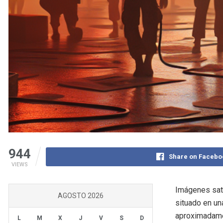
944
Share on Facebo
VIEWS
Imágenes sate
AGOSTO 2026
situado en un
aproximadamen
L
M
X
J
V
S
D