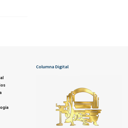
Columna Digital
al
ios
a
ogía