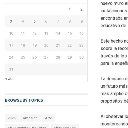
nuevo muro en
1
2
instalaciones
encontraba en
3
4
5
6
7
8
9
educativo de l
10
11
12
13
14
15
16
Este hecho no 
17
18
19
20
21
22
23
sobre la reco
través de los
24
25
26
27
28
29
30
para la enseñ
31
La decisión d
« Jul
un futuro más 
más amplio de
BROWSE BY TOPICS
propósitos bé
Al observar l
2025
america
Arte
monitoreando 
cb television noticias
changoonga