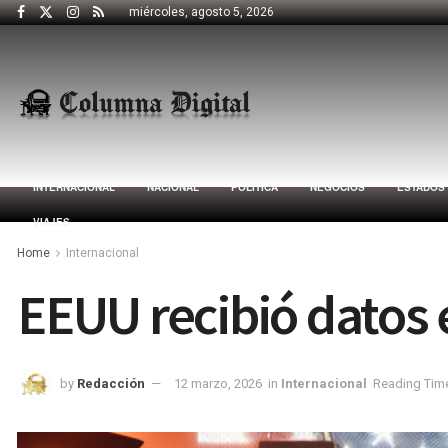
miércoles, agosto 5, 2026
INTERNACIONAL
NACIONAL
POLÍTICA
NEGOCIOS
ESTADOS
VIAJES
Home
Internacional
EEUU recibió datos 
by
Redacción
12 marzo, 2026
in
Internacional
Reading Time