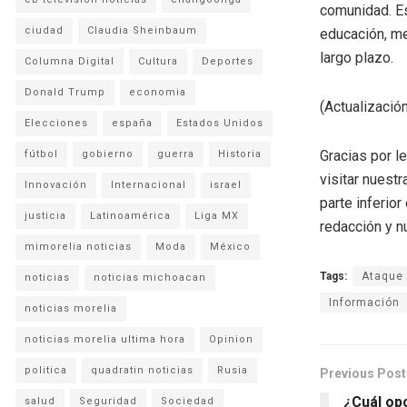
comunidad. Es
ciudad
Claudia Sheinbaum
educación, me
largo plazo.
Columna Digital
Cultura
Deportes
Donald Trump
economia
(Actualizació
Elecciones
españa
Estados Unidos
Gracias por l
fútbol
gobierno
guerra
Historia
visitar nuestr
Innovación
Internacional
israel
parte inferio
justicia
Latinoamérica
Liga MX
redacción y n
mimorelia noticias
Moda
México
Tags:
Ataque
noticias
noticias michoacan
Información
noticias morelia
noticias morelia ultima hora
Opinion
politica
quadratin noticias
Rusia
Previous Post
¿Cuál op
salud
Seguridad
Sociedad