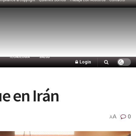
TECNOLOGÍA
SALUD
Login
e en Irán
A
0
A