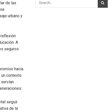
lar de las
 se
saje urbano y
 reflexión
ducación. A
nos seguros
mpromiso hacia
n un contexto
 servían
generaciones.
ntal seguir
tiva de la