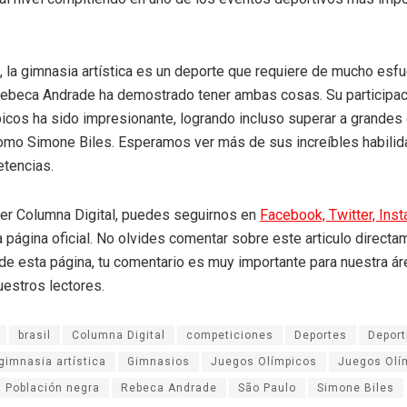
, la gimnasia artística es un deporte que requiere de mucho esf
 Rebeca Andrade ha demostrado tener ambas cosas. Su participac
cos ha sido impresionante, logrando incluso superar a grandes 
omo Simone Biles. Esperamos ver más de sus increíbles habili
tencias.
eer Columna Digital, puedes seguirnos en
Facebook,
Twitter,
Ins
a página oficial. No olvides comentar sobre este articulo directa
r de esta página, tu comentario es muy importante para nuestra á
uestros lectores.
brasil
Columna Digital
competiciones
Deportes
Deport
gimnasia artística
Gimnasios
Juegos Olímpicos
Juegos Olí
Población negra
Rebeca Andrade
São Paulo
Simone Biles