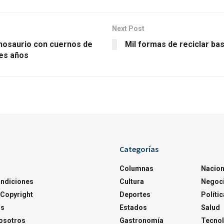
Next Post
nosaurio con cuernos de
Mil formas de reciclar bas
nes años
Categorías
Columnas
Nacion
ondiciones
Cultura
Negoc
Copyright
Deportes
Polític
os
Estados
Salud
osotros
Gastronomía
Tecnol