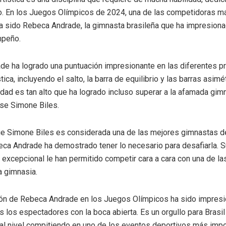
o. En los Juegos Olímpicos de 2024, una de las competidoras m
 sido Rebeca Andrade, la gimnasta brasileña que ha impresion
mpeño.
e ha logrado una puntuación impresionante en las diferentes p
tica, incluyendo el salto, la barra de equilibrio y las barras asimé
lidad es tan alto que ha logrado incluso superar a la afamada gim
se Simone Biles.
ue Simone Biles es considerada una de las mejores gimnastas d
ca Andrade ha demostrado tener lo necesario para desafiarla. S
d excepcional le han permitido competir cara a cara con una de l
a gimnasia.
ión de Rebeca Andrade en los Juegos Olímpicos ha sido impresi
s los espectadores con la boca abierta. Es un orgullo para Brasil
al nivel compitiendo en uno de los eventos deportivos más impo