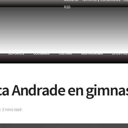
RSS
DEPORTES
COLUMNAS
CULTURA
GASTRONOMÍA
LIFESTYLE
ca Andrade en gimnas
: 2 mins read