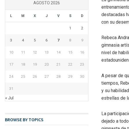
AGOSTO 2026
entrenamient
destacadas ha
L
M
X
J
V
S
D
con su dese
1
2
Rebeca Andrad
3
4
5
6
7
8
9
gimnasia artís
nivel de habi
10
11
12
13
14
15
16
estadouniden
17
18
19
20
21
22
23
A pesar de q
24
25
26
27
28
29
30
tiempos, Rebe
31
y su habilida
estrellas de l
« Jul
La participac
BROWSE BY TOPICS
dejado a todo
gimnasta de t