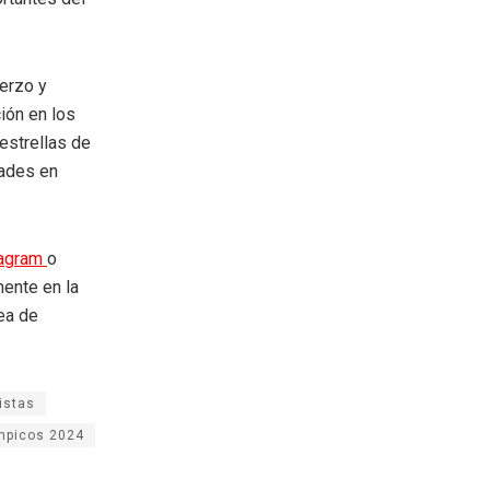
uerzo y
ión en los
estrellas de
dades en
tagram
o
mente en la
rea de
istas
mpicos 2024