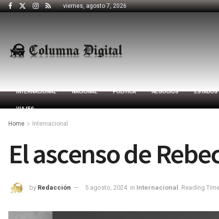
viernes, agosto 7, 2026
INTERNACIONAL
NACIONAL
POLÍTICA
NEGOCIOS
ESTADOS
VIAJES
Home
Internacional
El ascenso de Rebe
by
Redacción
5 agosto, 2024
in
Internacional
Reading Time