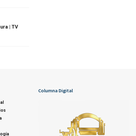
ura | TV
Columna Digital
al
ios
a
ogía