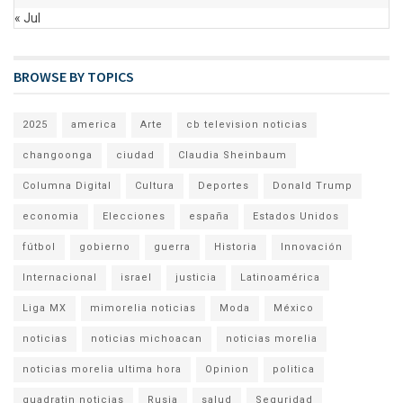
« Jul
BROWSE BY TOPICS
2025
america
Arte
cb television noticias
changoonga
ciudad
Claudia Sheinbaum
Columna Digital
Cultura
Deportes
Donald Trump
economia
Elecciones
españa
Estados Unidos
fútbol
gobierno
guerra
Historia
Innovación
Internacional
israel
justicia
Latinoamérica
Liga MX
mimorelia noticias
Moda
México
noticias
noticias michoacan
noticias morelia
noticias morelia ultima hora
Opinion
politica
quadratin noticias
Rusia
salud
Seguridad