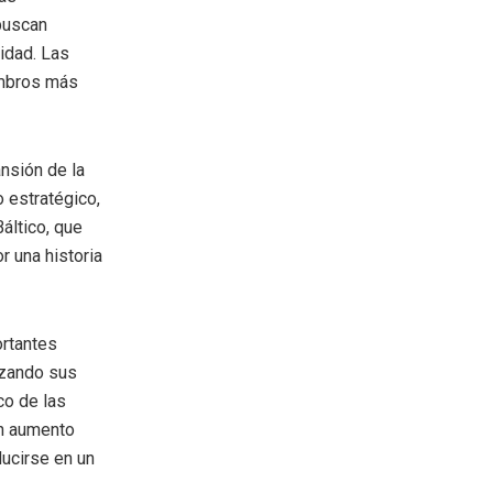
 buscan
idad. Las
embros más
ansión de la
 estratégico,
áltico, que
r una historia
ortantes
rzando sus
co de las
un aumento
ducirse en un