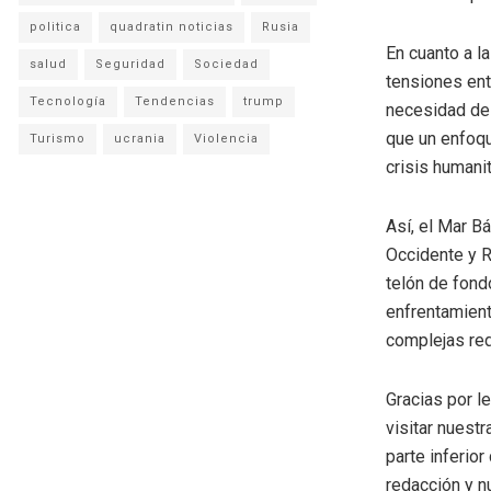
politica
quadratin noticias
Rusia
En cuanto a la
salud
Seguridad
Sociedad
tensiones ent
Tecnología
Tendencias
trump
necesidad de 
que un enfoqu
Turismo
ucrania
Violencia
crisis humanit
Así, el Mar B
Occidente y R
telón de fond
enfrentamient
complejas red
Gracias por l
visitar nuestr
parte inferio
redacción y n