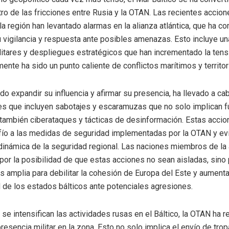
ro de las fricciones entre Rusia y la OTAN. Las recientes accion
a región han levantado alarmas en la alianza atlántica, que ha 
su vigilancia y respuesta ante posibles amenazas. Esto incluye un
itares y despliegues estratégicos que han incrementado la tens
ente ha sido un punto caliente de conflictos marítimos y territor
do expandir su influencia y afirmar su presencia, ha llevado a ca
s que incluyen sabotajes y escaramuzas que no solo implican 
 también ciberataques y tácticas de desinformación. Estas acci
fío a las medidas de seguridad implementadas por la OTAN y ev
dinámica de la seguridad regional. Las naciones miembros de la 
or la posibilidad de que estas acciones no sean aisladas, sino 
s amplia para debilitar la cohesión de Europa del Este y aumenta
d de los estados bálticos ante potenciales agresiones.
se intensifican las actividades rusas en el Báltico, la OTAN ha 
resencia militar en la zona. Esto no solo implica el envío de tro