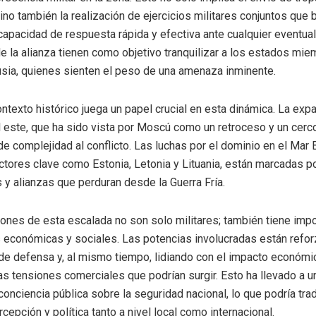
sino también la realización de ejercicios militares conjuntos que
capacidad de respuesta rápida y efectiva ante cualquier eventual
e la alianza tienen como objetivo tranquilizar a los estados mi
sia, quienes sienten el peso de una amenaza inminente.
ntexto histórico juega un papel crucial en esta dinámica. La exp
 este, que ha sido vista por Moscú como un retroceso y un cerco
e complejidad al conflicto. Las luchas por el dominio en el Mar B
actores clave como Estonia, Letonia y Lituania, están marcadas po
s y alianzas que perduran desde la Guerra Fría.
ones de esta escalada no son solo militares; también tiene imp
 económicas y sociales. Las potencias involucradas están refo
e defensa y, al mismo tiempo, lidiando con el impacto económi
as tensiones comerciales que podrían surgir. Esto ha llevado a 
conciencia pública sobre la seguridad nacional, lo que podría tra
epción y política tanto a nivel local como internacional.