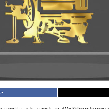
ok
io geopolítico cada vez más tenso, el Mar Báltico se ha converti