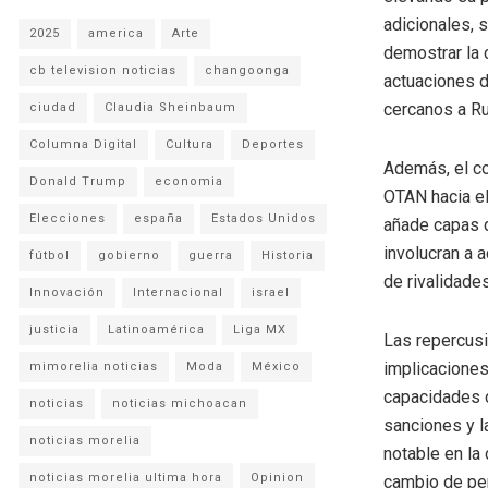
adicionales, 
2025
america
Arte
demostrar la 
cb television noticias
changoonga
actuaciones d
cercanos a Ru
ciudad
Claudia Sheinbaum
Columna Digital
Cultura
Deportes
Además, el co
Donald Trump
economia
OTAN hacia el
Elecciones
españa
Estados Unidos
añade capas d
involucran a 
fútbol
gobierno
guerra
Historia
de rivalidade
Innovación
Internacional
israel
justicia
Latinoamérica
Liga MX
Las repercusi
implicaciones
mimorelia noticias
Moda
México
capacidades d
noticias
noticias michoacan
sanciones y l
noticias morelia
notable en la 
noticias morelia ultima hora
Opinion
cambio de perc