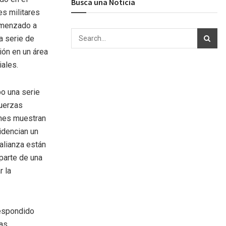
Busca una Noticia
es militares
comenzado a
a serie de
ión en un área
iales.
bo una serie
fuerzas
ones muestran
idencian un
alianza están
parte de una
r la
respondido
pas