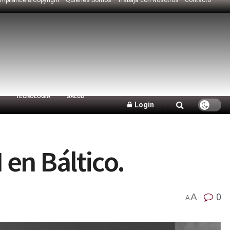
TECNOLOGÍA
SALUD
Login
 en Báltico.
A
0
A