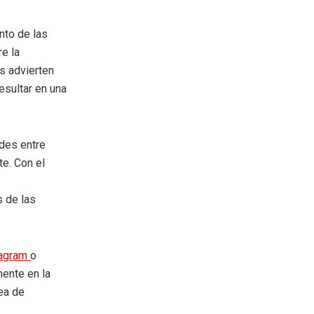
nto de las
e la
s advierten
esultar en una
ades entre
e. Con el
s de las
tagram
o
mente en la
rea de