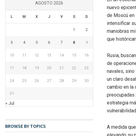
AGOSTO 2026
nuevo epicent
de Moscú en l
L
M
X
J
V
S
D
intensificar 
1
2
maniobras mil
que históricam
3
4
5
6
7
8
9
Rusia, buscan
10
11
12
13
14
15
16
de operacione
17
18
19
20
21
22
23
navales, sino
un claro desa
24
25
26
27
28
29
30
cambio en la 
31
preocupadas p
estrategia má
« Jul
vulnerabilida
BROWSE BY TOPICS
A medida que 
elevando su p