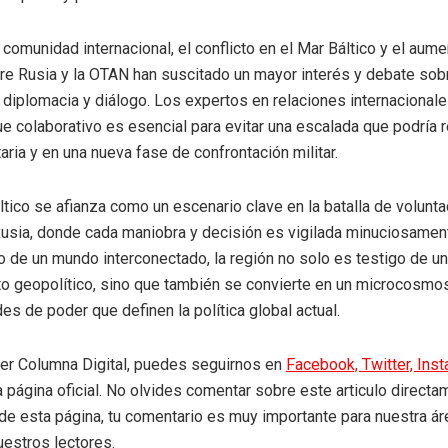
 comunidad internacional, el conflicto en el Mar Báltico y el aume
re Rusia y la OTAN han suscitado un mayor interés y debate sobr
diplomacia y diálogo. Los expertos en relaciones internacionale
e colaborativo es esencial para evitar una escalada que podría r
aria y en una nueva fase de confrontación militar.
áltico se afianza como un escenario clave en la batalla de volunt
usia, donde cada maniobra y decisión es vigilada minuciosament
o de un mundo interconectado, la región no solo es testigo de un
o geopolítico, sino que también se convierte en un microcosmo
es de poder que definen la política global actual.
eer Columna Digital, puedes seguirnos en
Facebook,
Twitter,
Ins
a página oficial. No olvides comentar sobre este articulo directa
r de esta página, tu comentario es muy importante para nuestra á
uestros lectores.