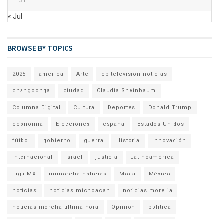
31
« Jul
BROWSE BY TOPICS
2025
america
Arte
cb television noticias
changoonga
ciudad
Claudia Sheinbaum
Columna Digital
Cultura
Deportes
Donald Trump
economia
Elecciones
españa
Estados Unidos
fútbol
gobierno
guerra
Historia
Innovación
Internacional
israel
justicia
Latinoamérica
Liga MX
mimorelia noticias
Moda
México
noticias
noticias michoacan
noticias morelia
noticias morelia ultima hora
Opinion
politica