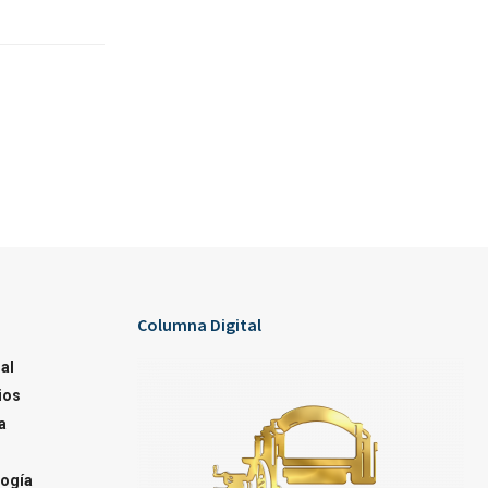
Columna Digital
al
ios
a
ogía