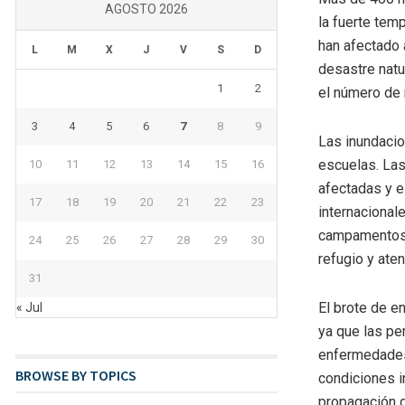
AGOSTO 2026
la fuerte tem
han afectado 
L
M
X
J
V
S
D
desastre natu
1
2
el número de 
3
4
5
6
7
8
9
Las inundaci
escuelas. Las
10
11
12
13
14
15
16
afectadas y e
17
18
19
20
21
22
23
internacional
campamentos 
24
25
26
27
28
29
30
refugio y ate
31
El brote de 
« Jul
ya que las pe
enfermedades 
BROWSE BY TOPICS
condiciones i
propagación 