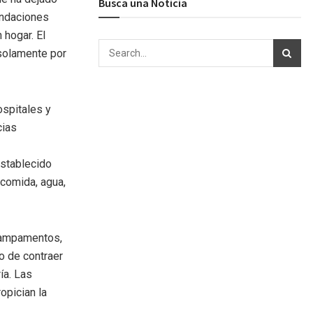
Busca una Noticia
undaciones
 hogar. El
 solamente por
spitales y
cias
establecido
comida, agua,
campamentos,
o de contraer
ía. Las
opician la