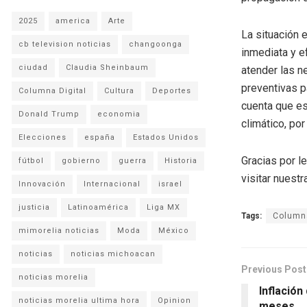
2025
america
Arte
La situación 
cb television noticias
changoonga
inmediata y e
ciudad
Claudia Sheinbaum
atender las n
preventivas p
Columna Digital
Cultura
Deportes
cuenta que es
Donald Trump
economia
climático, po
Elecciones
españa
Estados Unidos
Gracias por l
fútbol
gobierno
guerra
Historia
visitar nuestra
Innovación
Internacional
israel
justicia
Latinoamérica
Liga MX
Tags:
Columna
mimorelia noticias
Moda
México
noticias
noticias michoacan
Previous Post
noticias morelia
Inflación
noticias morelia ultima hora
Opinion
meses.