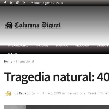
viernes, agosto 7, 2026
INTERNACIONAL
NACIONAL
POLÍTICA
NEGOCIOS
ESTADOS
VIAJES
Home
Internacional
Tragedia natural: 4
by
Redacción
9 mayo, 2023
in
Internacional
Reading Time: 