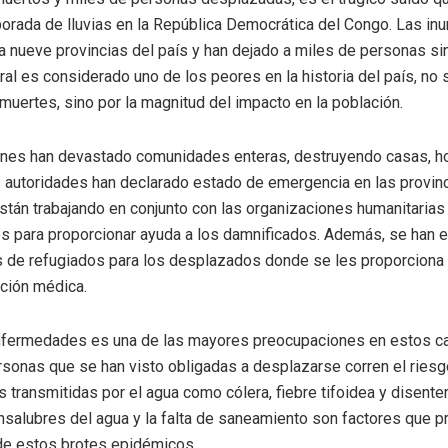
porada de lluvias en la República Democrática del Congo. Las in
a nueve provincias del país y han dejado a miles de personas sin
ral es considerado uno de los peores en la historia del país, no
muertes, sino por la magnitud del impacto en la población.
ones han devastado comunidades enteras, destruyendo casas, ho
 autoridades han declarado estado de emergencia en las provin
stán trabajando en conjunto con las organizaciones humanitarias
es para proporcionar ayuda a los damnificados. Además, se han 
de refugiados para los desplazados donde se les proporciona 
nción médica.
enfermedades es una de las mayores preocupaciones en estos 
rsonas que se han visto obligadas a desplazarse corren el riesg
transmitidas por el agua como cólera, fiebre tifoidea y disenter
nsalubres del agua y la falta de saneamiento son factores que pr
de estos brotes epidémicos.