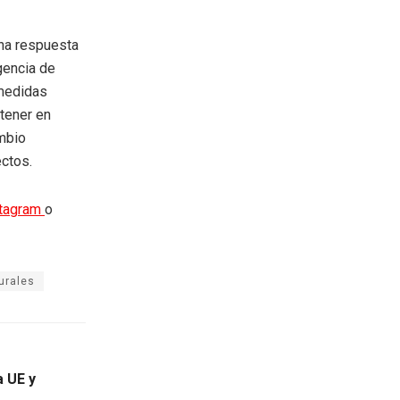
una respuesta
gencia de
 medidas
 tener en
mbio
ectos.
stagram
o
urales
a UE y