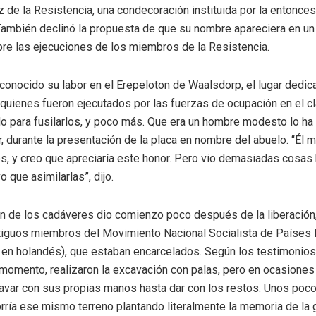
z de la Resistencia, una condecoración instituida por la entonces
 También declinó la propuesta de que su nombre apareciera en u
bre las ejecuciones de los miembros de la Resistencia.
econocido su labor en el Erepeloton de Waalsdorp, el lugar dedic
quienes fueron ejecutados por las fuerzas de ocupación en el cl
do para fusilarlos, y poco más. Que era un hombre modesto lo ha
r, durante la presentación de la placa en nombre del abuelo. “Él 
s, y creo que apreciaría este honor. Pero vio demasiadas cosas 
vo que asimilarlas”, dijo.
 de los cadáveres dio comienzo poco después de la liberación, 
tiguos miembros del Movimiento Nacional Socialista de Países 
 en holandés), que estaban encarcelados. Según los testimonio
 momento, realizaron la excavación con palas, pero en ocasiones
avar con sus propias manos hasta dar con los restos. Unos poco
corría ese mismo terreno plantando literalmente la memoria de la 