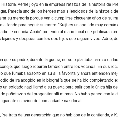
Historia, Verheij oyó en la empresa retazos de la historia de Pie
gar. Parecía uno de los héroes más silenciosos de la historia del
erar su memoria porque van a cumplirse cincuenta años de su mu
 a fondo para seguir su rastro. “Kuijt es un apellido muy común 
nadie le conocía. Acabé pidiendo al diario local que publicaran un 
s lejanos y después con los dos hijos que siguen vivos: Adrie, d
n que su padre, durante la guerra, no solo plantaba carrizo en la
conejo, que luego repartía también entre los vecinos. En sus rec
o que fumaba absorto en su silla favorita, y ahora entienden mejo
sodio de ira acogido en la biografía que se ha ido completando e
 un soldado nazi llamó a su puerta para salir con la única hija de 
r de puñetazos del progenitor allí mismo. No hubo paseo con la ch
 siguiente un aviso del comandante nazi local.
, “se trata de una generación que no hablaba de la contienda, y Ku