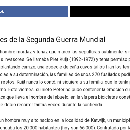
ok
es de la Segunda Guerra Mundial
hombre mordaz y tenaz que marcó las sepulturas sutilmente, sin
os invasores. Se llamaba Piet Kuijt (1892-1972) y tenía permiso p
 plantando carrizo, una especie de caña cuyos tallos fijan los ter
cias a su determinación, las familias de unos 270 fusilados pud
restos. Kuijt nunca lo contó, ni siquiera a su familia, que le tenía
rno. Este viernes, su nieto Peter no pudo contener la emoción c
ca que lleva el nombre del abuelo, en la vía para bicicletas const
e debió recorrer tantas veces durante la contienda.
a un hombre muy alto nacido en la localidad de Katwijk, un municip
ondaba los 20.000 habitantes (hoy son 66.000). Contratado por 