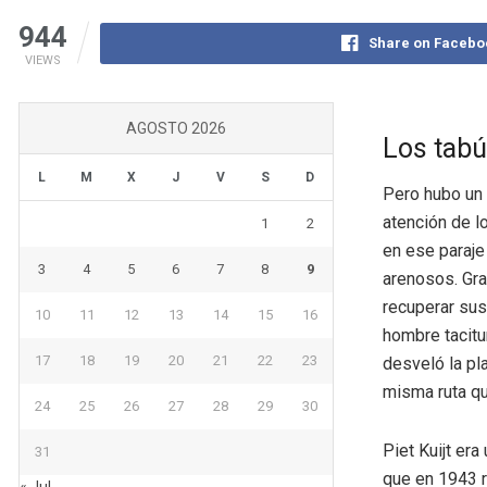
944
Share on Facebo
VIEWS
AGOSTO 2026
Los tabú
L
M
X
J
V
S
D
Pero hubo un 
atención de l
1
2
en ese paraje
3
4
5
6
7
8
9
arenosos. Gra
recuperar sus 
10
11
12
13
14
15
16
hombre tacitu
17
18
19
20
21
22
23
desveló la pla
misma ruta qu
24
25
26
27
28
29
30
Piet Kuijt er
31
que en 1943 r
« Jul