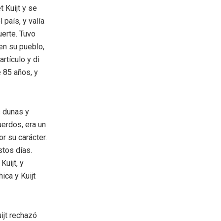
t Kuijt y se
 país, y valía
erte. Tuvo
en su pueblo,
artículo y di
e 85 años, y
s dunas y
uerdos, era un
r su carácter.
stos días.
Kuijt, y
ica y Kuijt
ijt rechazó