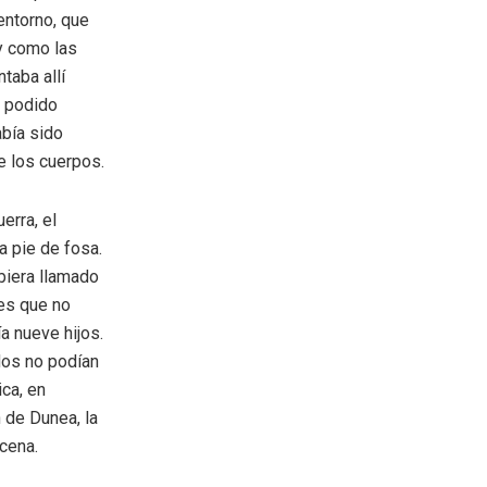
entorno, que
 y como las
taba allí
a podido
abía sido
e los cuerpos.
erra, el
a pie de fosa.
biera llamado
 es que no
a nueve hijos.
dos no podían
ica, en
 de Dunea, la
cena.