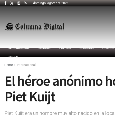
domingo, agosto 9, 2026
INTERNACIONAL
NACIONAL
POLÍTICA
NEGOCIOS
ESTADOS
VIAJES
Home
Internacional
El héroe anónimo h
Piet Kuijt
Piet Kuijt era un hombre muy alto nacido en la loc