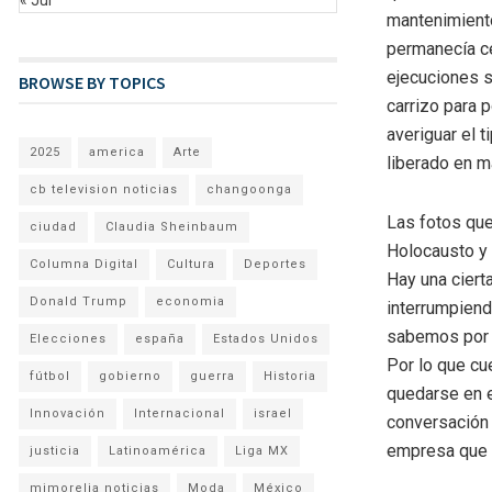
mantenimiento
permanecía ce
ejecuciones s
BROWSE BY TOPICS
carrizo para 
averiguar el 
2025
america
Arte
liberado en m
cb television noticias
changoonga
Las fotos que 
ciudad
Claudia Sheinbaum
Holocausto y 
Columna Digital
Cultura
Deportes
Hay una ciert
Donald Trump
economia
interrumpiend
sabemos por q
Elecciones
españa
Estados Unidos
Por lo que cu
fútbol
gobierno
guerra
Historia
quedarse en e
Innovación
Internacional
israel
conversación 
empresa que 
justicia
Latinoamérica
Liga MX
mimorelia noticias
Moda
México