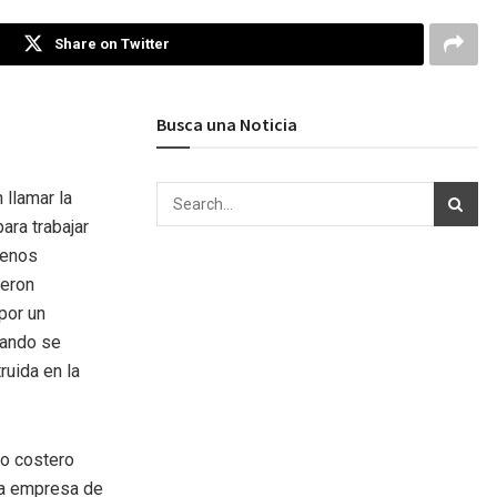
Share on Twitter
Busca una Noticia
 llamar la
ara trabajar
renos
ieron
 por un
uando se
ruida en la
io costero
la empresa de