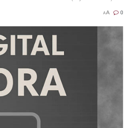
A
0
A