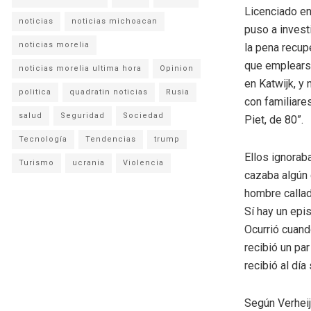
Licenciado en 
noticias
noticias michoacan
puso a investi
noticias morelia
la pena recup
que emplearse
noticias morelia ultima hora
Opinion
en Katwijk, y 
politica
quadratin noticias
Rusia
con familiare
salud
Seguridad
Sociedad
Piet, de 80”.
Tecnología
Tendencias
trump
Ellos ignoraba
Turismo
ucrania
Violencia
cazaba algún 
hombre callad
Sí hay un epi
Ocurrió cuando
recibió un pa
recibió al día
Según Verheij