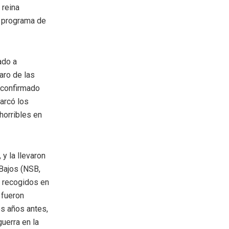
 reina
n programa de
ado a
aro de las
 confirmado
marcó los
horribles en
y la llevaron
Bajos (NSB,
s recogidos en
 fueron
s años antes,
guerra en la