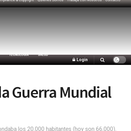
TECNOLOGÍA
SALUD
Login
da Guerra Mundial
rondaba los 20.000 habitantes (hoy son 66.000).