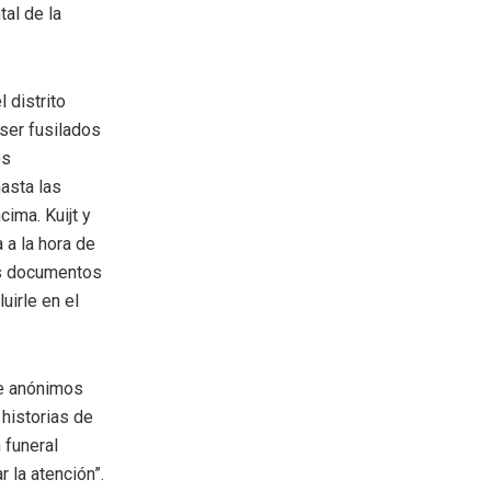
tal de la
 distrito
 ser fusilados
os
asta las
cima. Kuijt y
 a la hora de
os documentos
uirle en el
te anónimos
 historias de
 funeral
 la atención”.