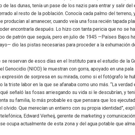
 de las dunas, tenía un pase de los nazis para entrar y salir del 
rrado al resto de la población. Conocía cada palmo del terreno,
e producían al amanecer, cuando veía una fosa recién tapada plan
poder encontrarla después. Lo hizo con tanta pericia que no se h
tipo de patrón que seguía, pero en julio de 1945 —Países Bajos h
ayo— dio las pistas necesarias para proceder a la exhumación d
se reservan de esos días en el Instituto para el estudio de la Gu
el Genocidio (NIOD) le muestran con gorra, apoyado en una pala 
a expresión de sorpresa en su mirada, como si el fotógrafo le hu
o la triste labor en la que se afanaba como uno más. “La verdad
ué señaló las fosas arriesgando su vida si le descubrían, y tení
enta su familia, lo más probable es que pensara que los ejecuta
l olvido. Que merecían un entierro con su propia identidad”, expl
telefónica, Edward Verheij, gerente de marketing y comunicación
se ocupa actualmente de esta zona y del agua potable que alma