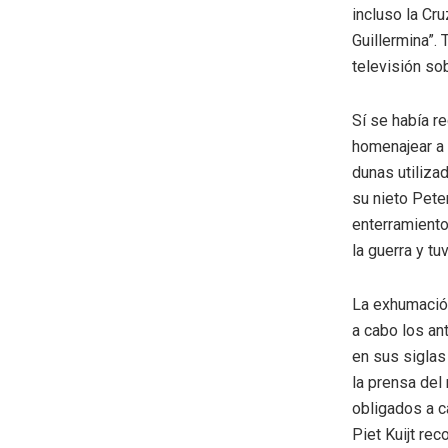
incluso la Cru
Guillermina”.
televisión so
Sí se había r
homenajear a 
dunas utiliza
su nieto Pete
enterramiento
la guerra y tu
La exhumación
a cabo los an
en sus siglas
la prensa del
obligados a c
Piet Kuijt re