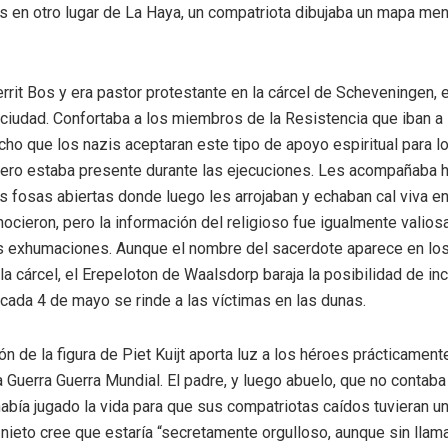
ras en otro lugar de La Haya, un compatriota dibujaba un mapa men
rrit Bos y era pastor protestante en la cárcel de Scheveningen, el
 ciudad. Confortaba a los miembros de la Resistencia que iban a
cho que los nazis aceptaran este tipo de apoyo espiritual para l
pero estaba presente durante las ejecuciones. Les acompañaba h
as fosas abiertas donde luego les arrojaban y echaban cal viva en
ocieron, pero la información del religioso fue igualmente valiosa
as exhumaciones. Aunque el nombre del sacerdote aparece en l
la cárcel, el Erepeloton de Waalsdorp baraja la posibilidad de incl
cada 4 de mayo se rinde a las víctimas en las dunas.
ón de la figura de Piet Kuijt aporta luz a los héroes prácticamen
 Guerra Guerra Mundial. El padre, y luego abuelo, que no contaba
 había jugado la vida para que sus compatriotas caídos tuvieran un
 nieto cree que estaría “secretamente orgulloso, aunque sin llamar