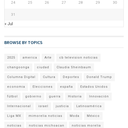
24
25
26
27
28
29
30
31
« Jul
BROWSE BY TOPICS
2025
america
Arte
cb television noticias
changoonga
ciudad
Claudia Sheinbaum
Columna Digital
Cultura
Deportes
Donald Trump
economia
Elecciones
españa
Estados Unidos
fútbol
gobierno
guerra
Historia
Innovación
Internacional
israel
justicia
Latinoamérica
Liga MX
mimorelia noticias
Moda
México
noticias
noticias michoacan
noticias morelia