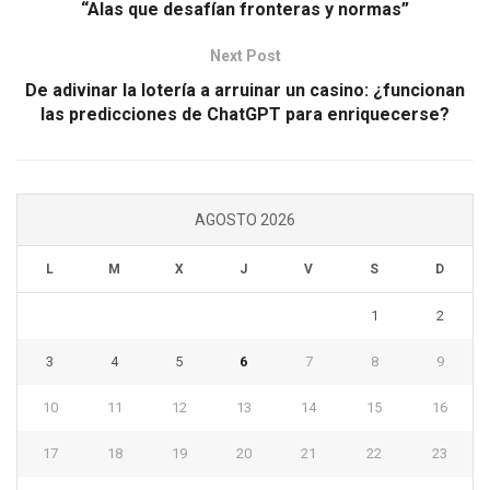
“Alas que desafían fronteras y normas”
Next Post
De adivinar la lotería a arruinar un casino: ¿funcionan
las predicciones de ChatGPT para enriquecerse?
AGOSTO 2026
L
M
X
J
V
S
D
1
2
3
4
5
6
7
8
9
10
11
12
13
14
15
16
17
18
19
20
21
22
23