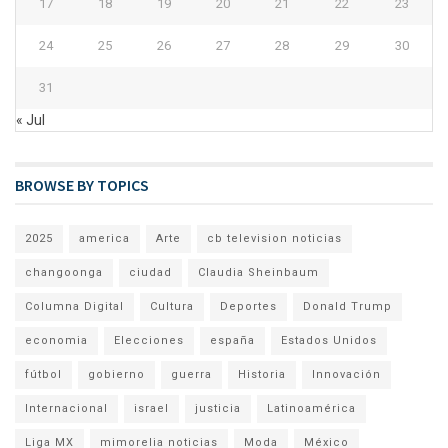
17
18
19
20
21
22
23
24
25
26
27
28
29
30
31
« Jul
BROWSE BY TOPICS
2025
america
Arte
cb television noticias
changoonga
ciudad
Claudia Sheinbaum
Columna Digital
Cultura
Deportes
Donald Trump
economia
Elecciones
españa
Estados Unidos
fútbol
gobierno
guerra
Historia
Innovación
Internacional
israel
justicia
Latinoamérica
Liga MX
mimorelia noticias
Moda
México