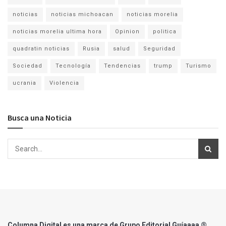
noticias
noticias michoacan
noticias morelia
noticias morelia ultima hora
Opinion
politica
quadratin noticias
Rusia
salud
Seguridad
Sociedad
Tecnología
Tendencias
trump
Turismo
ucrania
Violencia
Busca una Noticia
Columna Digital es una marca de Grupo Editorial Guíaaaa ®