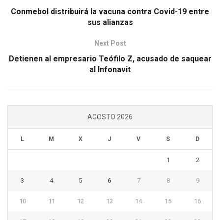
Conmebol distribuirá la vacuna contra Covid-19 entre
sus alianzas
Next Post
Detienen al empresario Teófilo Z, acusado de saquear
al Infonavit
AGOSTO 2026
L
M
X
J
V
S
D
1
2
3
4
5
6
7
8
9
10
11
12
13
14
15
16