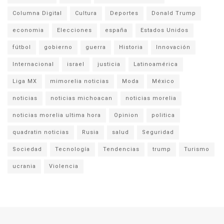
Columna Digital
Cultura
Deportes
Donald Trump
economia
Elecciones
españa
Estados Unidos
fútbol
gobierno
guerra
Historia
Innovación
Internacional
israel
justicia
Latinoamérica
Liga MX
mimorelia noticias
Moda
México
noticias
noticias michoacan
noticias morelia
noticias morelia ultima hora
Opinion
politica
quadratin noticias
Rusia
salud
Seguridad
Sociedad
Tecnología
Tendencias
trump
Turismo
ucrania
Violencia