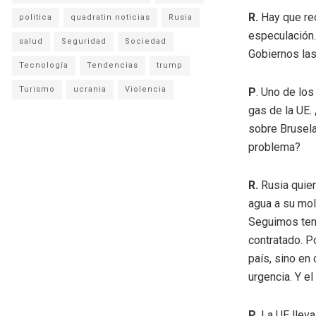
R.
Hay que red
politica
quadratin noticias
Rusia
especulación.
salud
Seguridad
Sociedad
Gobiernos las
Tecnología
Tendencias
trump
Turismo
ucrania
Violencia
P
. Uno de lo
gas de la UE.
sobre Brusela
problema?
R.
Rusia quier
agua a su mol
Seguimos ten
contratado. P
país, sino en
urgencia. Y e
P
. La UE lle