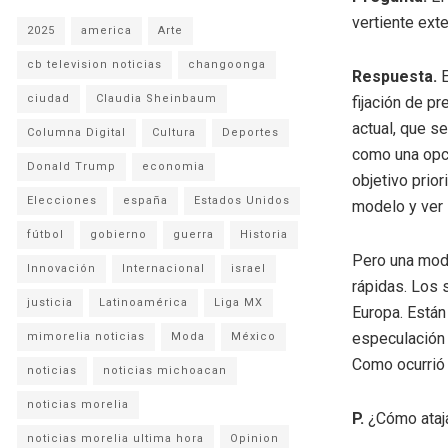
vertiente ext
2025
america
Arte
cb television noticias
changoonga
Respuesta.
E
ciudad
Claudia Sheinbaum
fijación de pr
actual, que s
Columna Digital
Cultura
Deportes
como una opci
Donald Trump
economia
objetivo prio
Elecciones
españa
Estados Unidos
modelo y ver 
fútbol
gobierno
guerra
Historia
Pero una modi
Innovación
Internacional
israel
rápidas. Los 
justicia
Latinoamérica
Liga MX
Europa. Están
especulación 
mimorelia noticias
Moda
México
Como ocurrió
noticias
noticias michoacan
noticias morelia
P.
¿Cómo ataj
noticias morelia ultima hora
Opinion