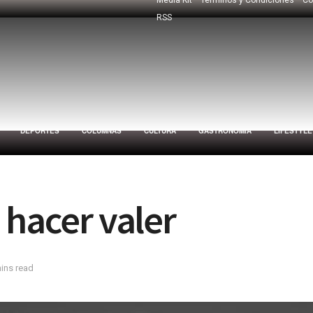
RSS
DEPORTES
COLUMNAS
CULTURA
GASTRONOMÍA
LIFESTYLE
 hacer valer
ins read