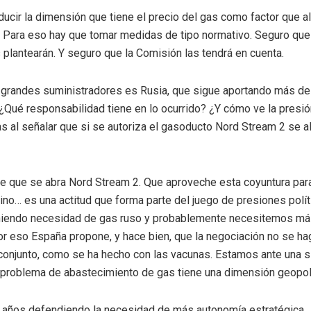
ucir la dimensión que tiene el precio del gas como factor que al
 Para eso hay que tomar medidas de tipo normativo. Seguro que
 plantearán. Y seguro que la Comisión las tendrá en cuenta.
s grandes suministradores es Rusia, que sigue aportando más de 
 ¿Qué responsabilidad tiene en lo ocurrido? ¿Y cómo ve la presió
s al señalar que si se autoriza el gasoducto Nord Stream 2 se ali
e que se abra Nord Stream 2. Que aproveche esta coyuntura para 
ino… es una actitud que forma parte del juego de presiones polít
iendo necesidad de gas ruso y probablemente necesitemos má
or eso España propone, y hace bien, que la negociación no se ha
 conjunto, como se ha hecho con las vacunas. Estamos ante una s
l problema de abastecimiento de gas tiene una dimensión geopolí
va años defendiendo la necesidad de más autonomía estratégica. 