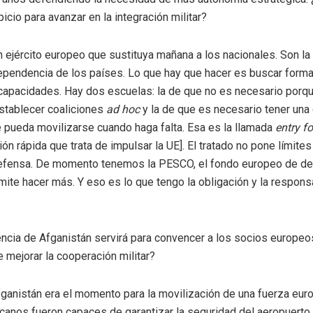
cio para avanzar en la integración militar?
 ejército europeo que sustituya mañana a los nacionales. Son la
dependencia de los países. Lo que hay que hacer es buscar form
apacidades. Hay dos escuelas: la de que no es necesario porq
stablecer coaliciones
ad hoc
y la de que es necesario tener una
 pueda movilizarse cuando haga falta. Esa es la llamada
entry f
ón rápida que trata de impulsar la UE]. El tratado no pone límites
efensa. De momento tenemos la PESCO, el fondo europeo de d
rmite hacer más. Y eso es lo que tengo la obligación y la respons
ncia de Afganistán servirá para convencer a los socios europe
 mejorar la cooperación militar?
ganistán era el momento para la movilización de una fuerza euro
canos fueron capaces de garantizar la seguridad del aeropuerto