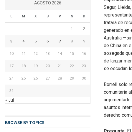
AGOSTO 2026
Segur, Lleida
representante
L
M
X
J
V
S
D
tratará de re
1
2
generado en el
Australia —si
3
4
5
6
7
8
9
de China en e
sosegada que 
10
11
12
13
14
15
16
de lanzar men
17
18
19
20
21
22
23
se escudan lo
24
25
26
27
28
29
30
Borrell solo 
31
comunitaria a
argumentado e
« Jul
asuntos intern
derecho comun
BROWSE BY TOPICS
Pregunta.
El