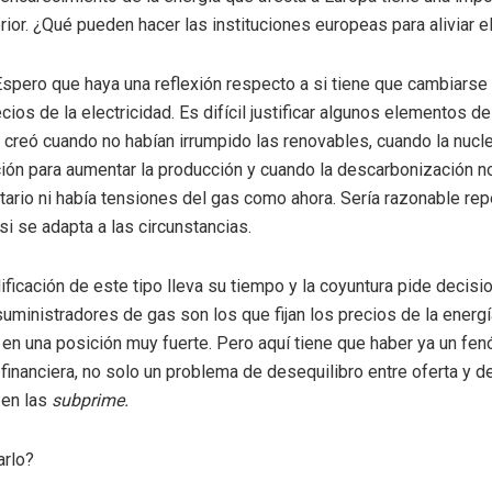
erior. ¿Qué pueden hacer las instituciones europeas para aliviar 
spero que haya una reflexión respecto a si tiene que cambiarse
ecios de la electricidad. Es difícil justificar algunos elementos d
e creó cuando no habían irrumpido las renovables, cuando la nucle
ón para aumentar la producción y cuando la descarbonización no
ritario ni había tensiones del gas como ahora. Sería razonable rep
si se adapta a las circunstancias.
ficación de este tipo lleva su tiempo y la coyuntura pide decis
suministradores de gas son los que fijan los precios de la energ
 en una posición muy fuerte. Pero aquí tiene que haber ya un f
financiera, no solo un problema de desequilibro entre oferta y 
 en las
subprime.
arlo?