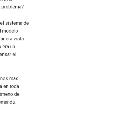
el problema?
 el sistema de
el modelo
ar era vista
 era un
ensar el
iones más
ía en toda
enómeno de
demanda.