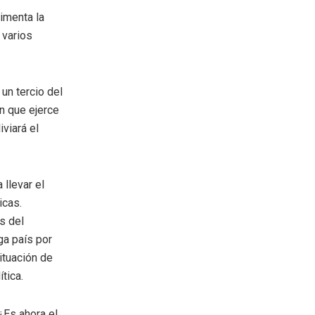
imenta la
 varios
un tercio del
n que ejerce
viará el
llevar el
icas.
s del
ga país por
ituación de
tica.
¿Es ahora el