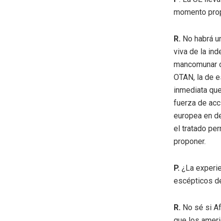
momento propi
R.
No habrá un
viva de la in
mancomunar c
OTAN, la de e
inmediata que
fuerza de acci
europea en d
el tratado pe
proponer.
P.
¿La experie
escépticos de
R.
No sé si Af
que los ameri