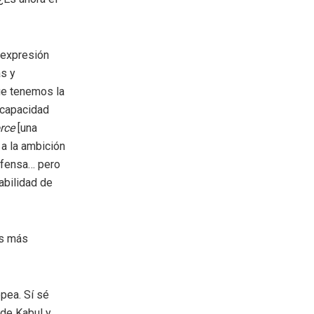
 expresión
as y
ue tenemos la
 capacidad
orce
[una
 a la ambición
efensa… pero
abilidad de
os más
pea. Sí sé
 de Kabul y