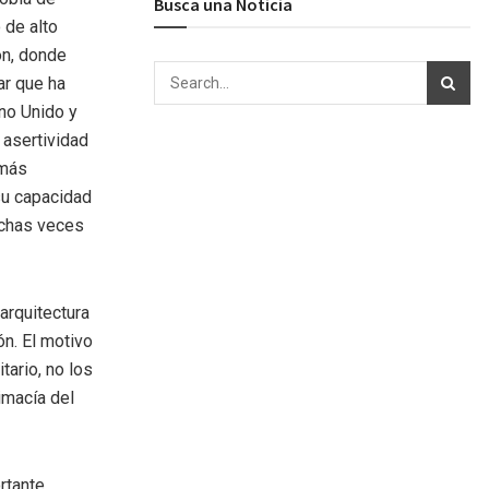
Busca una Noticia
 de alto
on, donde
ar que ha
ino Unido y
 asertividad
 más
su capacidad
uchas veces
arquitectura
ón. El motivo
tario, no los
imacía del
rtante