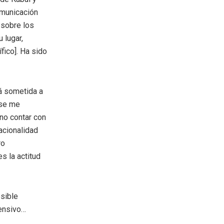
omunicación
a sobre los
 lugar,
fico]. Ha sido
tá sometida a
 se me
 no contar con
acionalidad
ro
es la actitud
osible
fensivo…