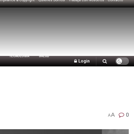
TECNOLOGÍA
SALUD
Login
A
0
A