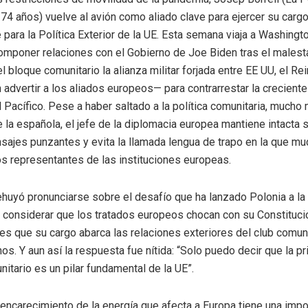
, 74 años) vuelve al avión como aliado clave para ejercer su cargo
 para la Política Exterior de la UE. Esta semana viaja a Washingt
componer relaciones con el Gobierno de Joe Biden tras el malest
 bloque comunitario la alianza militar forjada entre EE UU, el Re
n advertir a los aliados europeos— para contrarrestar la creciente
l Pacífico. Pese a haber saltado a la política comunitaria, mucho
la española, el jefe de la diplomacia europea mantiene intacta 
sajes punzantes y evita la llamada lengua de trapo en la que m
s representantes de las instituciones europeas.
rehuyó pronunciarse sobre el desafío que ha lanzado Polonia a la 
l considerar que los tratados europeos chocan con su Constituci
s que su cargo abarca las relaciones exteriores del club comuni
os. Y aun así la respuesta fue nítida: “Solo puedo decir que la pr
itario es un pilar fundamental de la UE”.
 encarecimiento de la energía que afecta a Europa tiene una impo