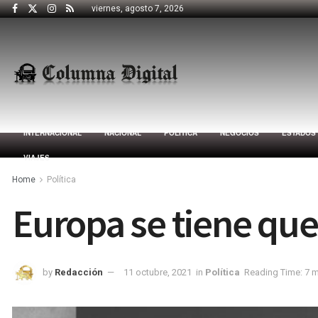
viernes, agosto 7, 2026
INTERNACIONAL
NACIONAL
POLÍTICA
NEGOCIOS
ESTADOS
VIAJES
Home
Política
Europa se tiene que
by
Redacción
11 octubre, 2021
in
Política
Reading Time: 7 m