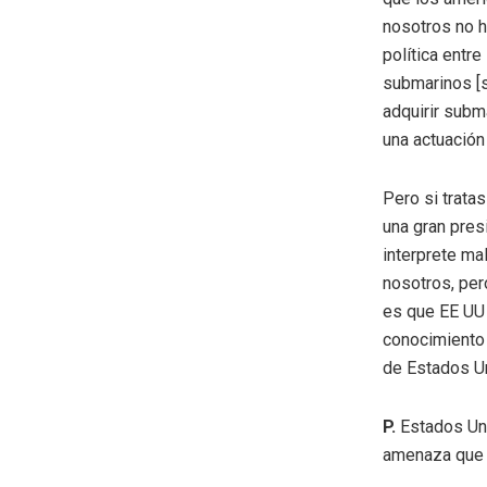
nosotros no h
política entre
submarinos [s
adquirir subm
una actuación 
Pero si trata
una gran pres
interprete mal
nosotros, per
es que EE UU 
conocimiento n
de Estados U
P.
Estados Uni
amenaza que p