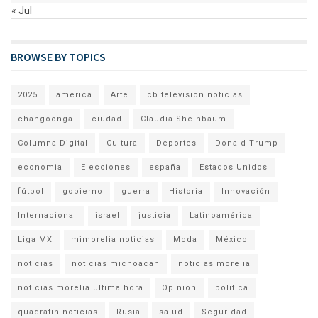
« Jul
BROWSE BY TOPICS
2025
america
Arte
cb television noticias
changoonga
ciudad
Claudia Sheinbaum
Columna Digital
Cultura
Deportes
Donald Trump
economia
Elecciones
españa
Estados Unidos
fútbol
gobierno
guerra
Historia
Innovación
Internacional
israel
justicia
Latinoamérica
Liga MX
mimorelia noticias
Moda
México
noticias
noticias michoacan
noticias morelia
noticias morelia ultima hora
Opinion
politica
quadratin noticias
Rusia
salud
Seguridad