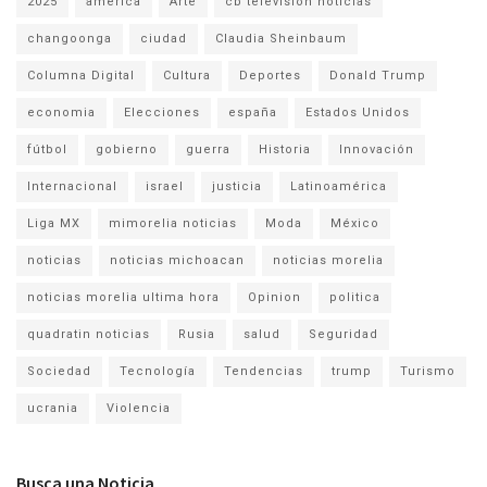
2025
america
Arte
cb television noticias
changoonga
ciudad
Claudia Sheinbaum
Columna Digital
Cultura
Deportes
Donald Trump
economia
Elecciones
españa
Estados Unidos
fútbol
gobierno
guerra
Historia
Innovación
Internacional
israel
justicia
Latinoamérica
Liga MX
mimorelia noticias
Moda
México
noticias
noticias michoacan
noticias morelia
noticias morelia ultima hora
Opinion
politica
quadratin noticias
Rusia
salud
Seguridad
Sociedad
Tecnología
Tendencias
trump
Turismo
ucrania
Violencia
Busca una Noticia