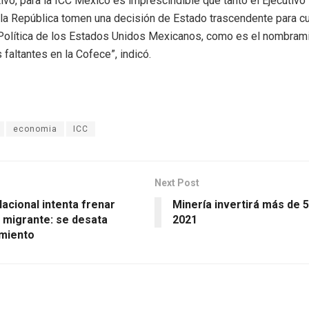
ivo, para la ICC México es imprescindible que tanto el Ejecutiv
la República tomen una decisión de Estado trascendente para cu
Política de los Estados Unidos Mexicanos, como es el nombram
faltantes en la Cofece”, indicó.
economia
ICC
Next Post
acional intenta frenar
Minería invertirá más de 
 migrante: se desata
2021
miento