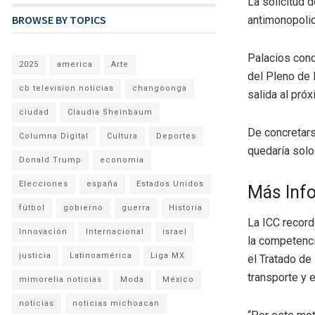
La solicitud 
BROWSE BY TOPICS
antimonopolio
Palacios conc
2025
america
Arte
del Pleno de 
cb television noticias
changoonga
salida al pró
ciudad
Claudia Sheinbaum
De concretars
Columna Digital
Cultura
Deportes
quedaría solo
Donald Trump
economia
Elecciones
españa
Estados Unidos
Más Inf
fútbol
gobierno
guerra
Historia
La ICC record
Innovación
Internacional
israel
la competenci
justicia
Latinoamérica
Liga MX
el Tratado de
transporte y e
mimorelia noticias
Moda
México
noticias
noticias michoacan