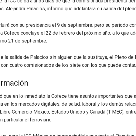
de la ICC se da a unos días de que la comisionada presidenta de
s, Alejandra Palacios, informó que adelantará su salida del pleno
luirá con su presidencia el 9 de septiembre, pero su periodo co
la Cofece concluye el 22 de febrero del próximo año, a lo que ad
ximo 21 de septiembre.
e la salida de Palacios sin alguien que la sustituya, el Pleno de
 con cuatro comisionados de los siete con los que puede contar.
ormación
ó que en lo inmediato la Cofece tiene asuntos importantes que 
a en los mercados digitales, de salud, laboral y los demás rela
 Libre Comercio México, Estados Unidos y Canadá (T-MEC), entre 
n particular el ferroviario.