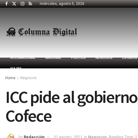
miércoles, agosto 5, 2026
INTERNACIONAL
NACIONAL
POLÍTICA
NEGOCIOS
ESTADOS
VIAJES
Home
Negocios
ICC pide al gobiern
Cofece
by
Redacción
31 agosto, 2021
in
Negocios
Reading Time: 2