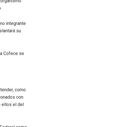
l organismo
.
mo integrante
elantará su
 la Cofece se
atender, como
cionados con
ellos el del