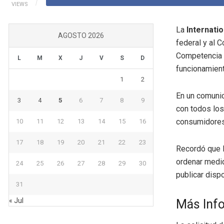
VIEWS
La
Internat
AGOSTO 2026
federal y al 
Competencia E
L
M
X
J
V
S
D
funcionamient
1
2
En un comunic
3
4
5
6
7
8
9
con todos los
consumidores 
10
11
12
13
14
15
16
17
18
19
20
21
22
23
Recordó que l
ordenar medid
24
25
26
27
28
29
30
publicar disp
31
« Jul
Más Inf