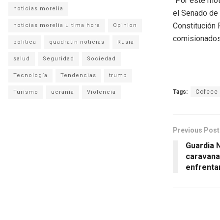
“Por este mot
noticias morelia
el Senado de 
Constitución 
noticias morelia ultima hora
Opinion
comisionados 
politica
quadratin noticias
Rusia
salud
Seguridad
Sociedad
Tecnología
Tendencias
trump
Tags:
Cofece
Turismo
ucrania
Violencia
Previous Post
Guardia N
caravana
enfrenta