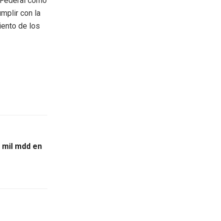
o Federal como
mplir con la
iento de los
5 mil mdd en