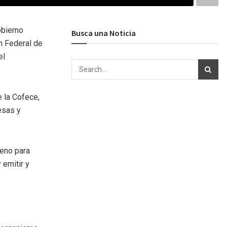
obierno
Busca una Noticia
n Federal de
el
e la Cofece,
esas y
leno para
 emitir y