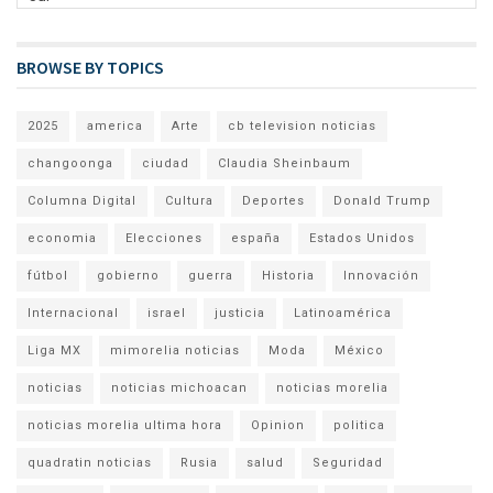
BROWSE BY TOPICS
2025
america
Arte
cb television noticias
changoonga
ciudad
Claudia Sheinbaum
Columna Digital
Cultura
Deportes
Donald Trump
economia
Elecciones
españa
Estados Unidos
fútbol
gobierno
guerra
Historia
Innovación
Internacional
israel
justicia
Latinoamérica
Liga MX
mimorelia noticias
Moda
México
noticias
noticias michoacan
noticias morelia
noticias morelia ultima hora
Opinion
politica
quadratin noticias
Rusia
salud
Seguridad