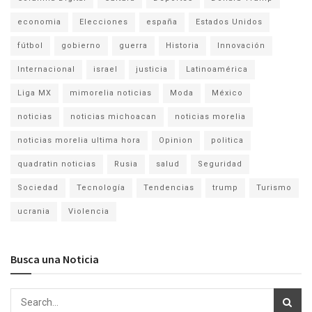
economia
Elecciones
españa
Estados Unidos
fútbol
gobierno
guerra
Historia
Innovación
Internacional
israel
justicia
Latinoamérica
Liga MX
mimorelia noticias
Moda
México
noticias
noticias michoacan
noticias morelia
noticias morelia ultima hora
Opinion
politica
quadratin noticias
Rusia
salud
Seguridad
Sociedad
Tecnología
Tendencias
trump
Turismo
ucrania
Violencia
Busca una Noticia