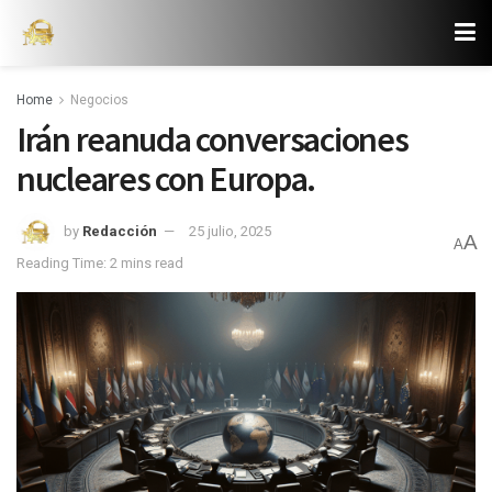
Home
Negocios
Irán reanuda conversaciones
nucleares con Europa.
by
Redacción
25 julio, 2025
A
A
Reading Time: 2 mins read